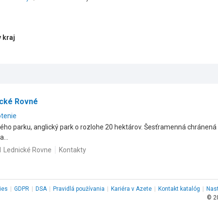
 kraj
ické Rovné
otenie
ho parku, anglický park o rozlohe 20 hektárov. Šesťramenná chránená li
...
1 Lednické Rovne
Kontakty
ies
|
GDPR
|
DSA
|
Pravidlá používania
|
Kariéra v Azete
|
Kontakt
katalóg
|
Nas
© 2