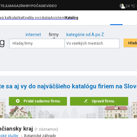
internet
firmy
kategórie od A po Z
te sa aj vy do najväčšieho katalógu firiem na Slo
Pridať zadarmo firmu
Upraviť firmu
čiansky kraj
(1 záznamov)
nské služby
Botanické záhrady