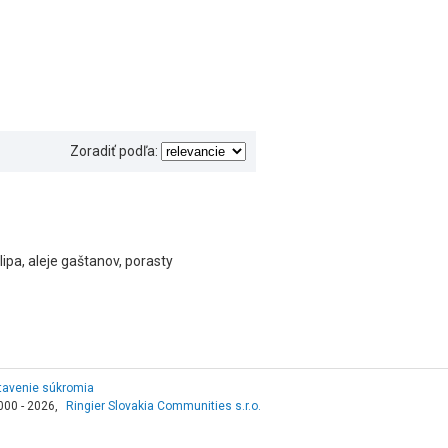
Zoradiť podľa:
pa, aleje gaštanov, porasty
tavenie súkromia
000 - 2026,
Ringier Slovakia Communities s.r.o.