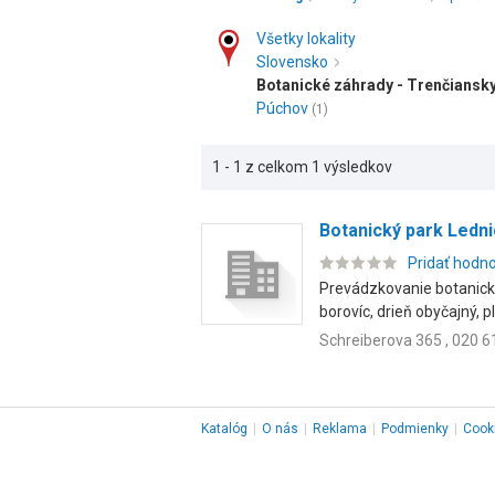
Všetky lokality
Slovensko
Botanické záhrady - Trenčiansky
Púchov
(1)
1 - 1 z celkom 1 výsledkov
Botanický park Ledn
Pridať hodn
Prevádzkovanie botanické
borovíc, drieň obyčajný, pla
Schreiberova 365 , 020 6
Katalóg
|
O nás
|
Reklama
|
Podmienky
|
Cook