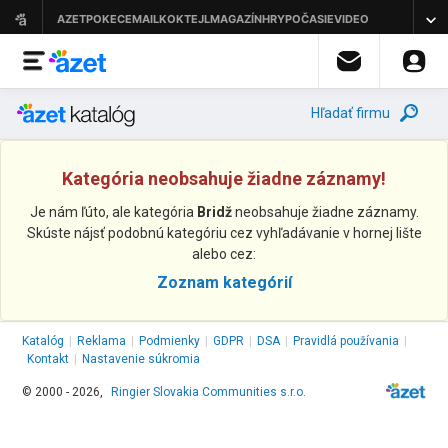
Hľadať firmu
Kategória neobsahuje žiadne záznamy!
Je nám ľúto, ale kategória
Bridž
neobsahuje žiadne záznamy.
Skúste nájsť podobnú kategóriu cez vyhľadávanie v hornej lište
alebo cez:
Zoznam kategórií
Katalóg
|
Reklama
|
Podmienky
|
GDPR
|
DSA
|
Pravidlá používania
|
Kontakt
|
Nastavenie súkromia
© 2000 - 2026,
Ringier Slovakia Communities s.r.o.