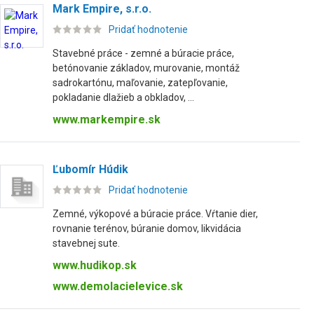
Mark Empire, s.r.o.
Pridať hodnotenie
Stavebné práce - zemné a búracie práce,
betónovanie základov, murovanie, montáž
sadrokartónu, maľovanie, zatepľovanie,
pokladanie dlažieb a obkladov, ...
www.markempire.sk
Ľubomír Húdik
Pridať hodnotenie
Zemné, výkopové a búracie práce. Vŕtanie dier,
rovnanie terénov, búranie domov, likvidácia
stavebnej sute.
www.hudikop.sk
www.demolacielevice.sk