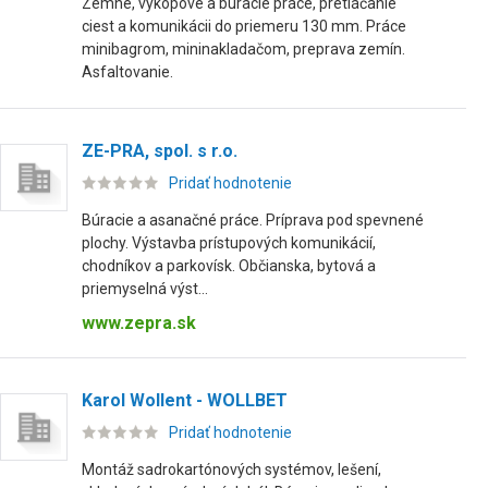
Zemné, výkopové a búracie práce, pretláčanie
ciest a komunikácii do priemeru 130 mm. Práce
minibagrom, mininakladačom, preprava zemín.
Asfaltovanie.
ZE-PRA, spol. s r.o.
Pridať hodnotenie
Búracie a asanačné práce. Príprava pod spevnené
plochy. Výstavba prístupových komunikácií,
chodníkov a parkovísk. Občianska, bytová a
priemyselná výst...
www.zepra.sk
Karol Wollent - WOLLBET
Pridať hodnotenie
Montáž sadrokartónových systémov, lešení,