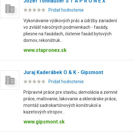
Jozef Tonhauser S T A P R O N E X
Pridať hodnotenie
Vykonávanie výškových prác a údržby zariadení
vo zvlášť náročných podmienkach - fasády,
pliesne na fasádach, čistenie fasád bytových
domov, rekonštruk...
www.stapronex.sk
Juraj Kaderábek O & K - Gipsmont
Pridať hodnotenie
Prípravné práce pre stavbu, demolácia a zemné
práce, maľovanie, lakovanie a sklenárske práce,
montáž sadrokartónových konštrukcií a
kazetových stropov...
www.gipsmont.sk