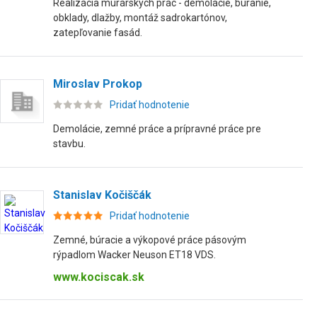
Realizácia murárskych prác - demolácie, búranie,
obklady, dlažby, montáž sadrokartónov,
zatepľovanie fasád.
Miroslav Prokop
Pridať hodnotenie
Demolácie, zemné práce a prípravné práce pre
stavbu.
Stanislav Kočiščák
Pridať hodnotenie
Zemné, búracie a výkopové práce pásovým
rýpadlom Wacker Neuson ET18 VDS.
www.kociscak.sk