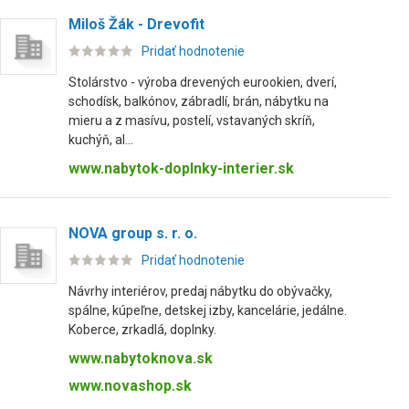
Miloš Žák - Drevofit
Pridať hodnotenie
Stolárstvo - výroba drevených eurookien, dverí,
schodísk, balkónov, zábradlí, brán, nábytku na
mieru a z masívu, postelí, vstavaných skríň,
kuchýň, al...
www.nabytok-doplnky-interier.sk
NOVA group s. r. o.
Pridať hodnotenie
Návrhy interiérov, predaj nábytku do obývačky,
spálne, kúpeľne, detskej izby, kancelárie, jedálne.
Koberce, zrkadlá, doplnky.
www.nabytoknova.sk
www.novashop.sk