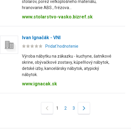
stolarov, porez veľkoplošneho materiálu,
hranovanie ABS , frézova...
www.stolarstvo-vasko.bizref.sk
Ivan Ignačák - VNI
Pridať hodnotenie
Výroba nábytku na zákazku - kuchyne, šatníkové
skrine, obývačkové zostavy, kúpeľňový nábytok,
detské izby, kancelársky nábytok, atypický
nábytok.
www.ignacak.sk
1
2
3