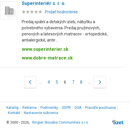
Superinteriér s. r. o.
Pridať hodnotenie
Predaj spální a detských izieb, nábytku a
potrebného vybavenia. Predaj pružinových,
penových a latexových matracov - ortopedické,
antialergické, antir...
www.superinterier.sk
www.dobre-matrace.sk
…
4
5
6
7
8
…
Katalóg
|
Reklama
|
Podmienky
|
GDPR
|
DSA
|
Pravidlá používania
|
Kontakt
|
Nastavenie súkromia
© 2000 - 2026,
Ringier Slovakia Communities s.r.o.