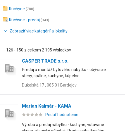
Kuchyne
(780)
Kuchyne - predaj
(343)
Zobraziť viac kategórií a lokality
126 - 150 z celkom 2 195 výsledkov
CASPER TRADE s.r.o.
Predaj a montáž bytového nábytku - obývacie
steny, spálne, kuchyne, kúpelne.
Dukelská 17 , 085 01 Bardejov
Marian Kalmár - KAMA
Pridať hodnotenie
Výroba a predaj nábytku - kuchyne, vstavané
skrine, atypický nábytok. Predaj nábytkového