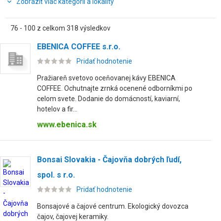
Zobraziť viac kategórií a lokality
76 - 100 z celkom 318 výsledkov
EBENICA COFFEE s.r.o.
Pridať hodnotenie
Pražiareň svetovo oceňovanej kávy EBENICA
COFFEE. Ochutnajte zrnká ocenené odborníkmi po
celom svete. Dodanie do domácností, kaviarní,
hotelov a fir...
www.ebenica.sk
Bonsai Slovakia - Čajovňa dobrých ľudí,
spol. s r.o.
Pridať hodnotenie
Bonsajové a čajové centrum. Ekologický dovozca
čajov, čajovej keramiky.