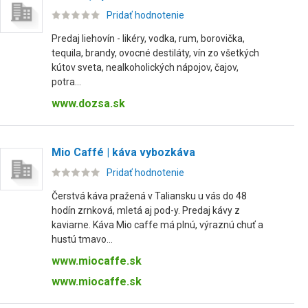
Pridať hodnotenie
Predaj liehovín - likéry, vodka, rum, borovička,
tequila, brandy, ovocné destiláty, vín zo všetkých
kútov sveta, nealkoholických nápojov, čajov,
potra...
www.dozsa.sk
Mio Caffé | káva vybozkáva
Pridať hodnotenie
Čerstvá káva pražená v Taliansku u vás do 48
hodín zrnková, mletá aj pod-y. Predaj kávy z
kaviarne. Káva Mio caffe má plnú, výraznú chuť a
hustú tmavo...
www.miocaffe.sk
www.miocaffe.sk