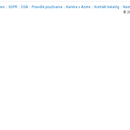
ies
|
GDPR
|
DSA
|
Pravidlá používania
|
Kariéra v Azete
|
Kontakt
katalóg
|
Nas
© 2