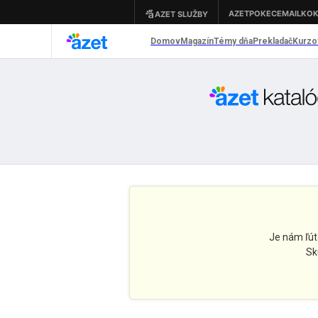
Je nám ľút
Sk