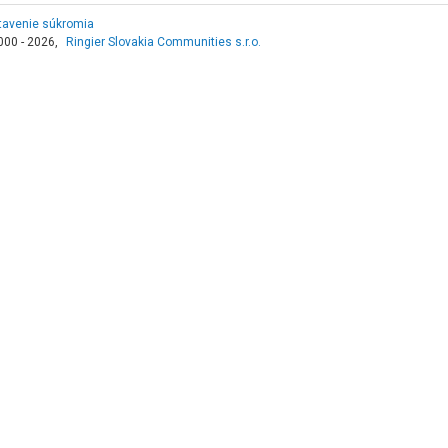
tavenie súkromia
000 - 2026,
Ringier Slovakia Communities s.r.o.