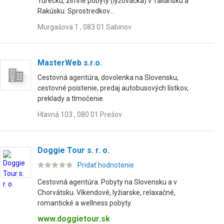
Turecku, zimné pobyty (lyžovačka) v Taliansku a
Rakúsku. Sprostredkov...
Murgašova 1 , 083 01 Sabinov
MasterWeb s.r.o.
Cestovná agentúra, dovolenka na Slovensku,
cestovné poistenie, predaj autobusových lístkov,
preklady a tlmočenie.
Hlavná 103 , 080 01 Prešov
Doggie Tour s. r. o.
Pridať hodnotenie
Cestovná agentúra. Pobyty na Slovensku a v
Chorvátsku. Víkendové, lyžiarske, relaxačné,
romantické a wellness pobyty.
www.doggietour.sk