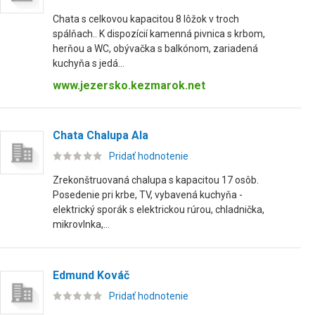
Chata s celkovou kapacitou 8 lôžok v troch
spálňach.. K dispozícií kamenná pivnica s krbom,
herňou a WC, obývačka s balkónom, zariadená
kuchyňa s jedá...
www.jezersko.kezmarok.net
Chata Chalupa Ala
Pridať hodnotenie
Zrekonštruovaná chalupa s kapacitou 17 osôb.
Posedenie pri krbe, TV, vybavená kuchyňa -
elektrický sporák s elektrickou rúrou, chladnička,
mikrovlnka,...
Edmund Kováč
Pridať hodnotenie