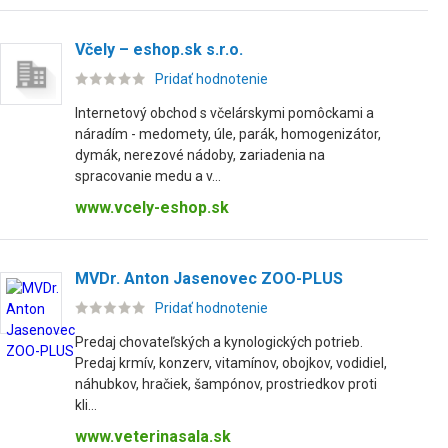
Včely – eshop.sk s.r.o.
Pridať hodnotenie
Internetový obchod s včelárskymi pomôckami a
náradím - medomety, úle, parák, homogenizátor,
dymák, nerezové nádoby, zariadenia na
spracovanie medu a v...
www.vcely-eshop.sk
MVDr. Anton Jasenovec ZOO-PLUS
Pridať hodnotenie
Predaj chovateľských a kynologických potrieb.
Predaj krmív, konzerv, vitamínov, obojkov, vodidiel,
náhubkov, hračiek, šampónov, prostriedkov proti
kli...
www.veterinasala.sk