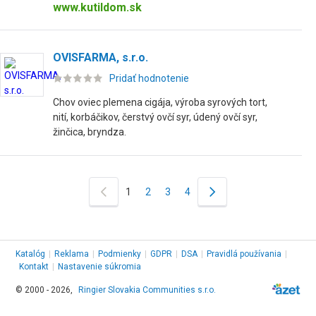
www.kutildom.sk
OVISFARMA, s.r.o.
Pridať hodnotenie
Chov oviec plemena cigája, výroba syrových tort,
nití, korbáčikov, čerstvý ovčí syr, údený ovčí syr,
žinčica, bryndza.
1
2
3
4
Katalóg
|
Reklama
|
Podmienky
|
GDPR
|
DSA
|
Pravidlá používania
|
Kontakt
|
Nastavenie súkromia
© 2000 - 2026,
Ringier Slovakia Communities s.r.o.