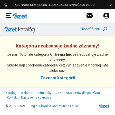
Hľadať firmu
Kategória neobsahuje žiadne záznamy!
Je nám ľúto, ale kategória
Cirkevná hudba
neobsahuje žiadne
záznamy.
Skúste nájsť podobnú kategóriu cez vyhľadávanie v hornej lište
alebo cez:
Zoznam kategórií
Katalóg
|
Reklama
|
Podmienky
|
GDPR
|
DSA
|
Pravidlá používania
|
Kontakt
|
Nastavenie súkromia
© 2000 - 2026,
Ringier Slovakia Communities s.r.o.