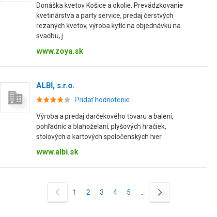
Donáška kvetov Košice a okolie. Prevádzkovanie
kvetinárstva a party service, predaj čerstvých
rezaných kvetov, výroba kytíc na objednávku na
svadbu, j...
www.zoya.sk
ALBI, s.r.o.
Pridať hodnotenie
Výroba a predaj darčekového tovaru a balení,
pohľadníc a blahoželaní, plyšových hračiek,
stolových a kartových spoločenských hier.
www.albi.sk
1
2
3
4
5
…