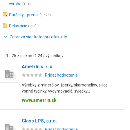
výroba
(101)
Darčeky - predaj
(8 525)
Dekorácie
(205)
Zobraziť viac kategórií a lokality
1 - 25 z celkom 1 242 výsledkov
Ametrín s. r. o.
Pridať hodnotenie
Výrobky z minerálov, šperky, skameneliny, silice,
vonné tyčinky, vydymovadlá, sviečky...
www.ametrin.sk
Glass LPS, s.r.o.
Pridať hodnotenie