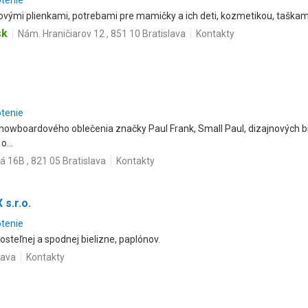
otenie
vými plienkami, potrebami pre mamičky a ich deti, kozmetikou, taškami
sk
Nám. Hraničiarov 12 , 851 10 Bratislava
Kontakty
otenie
snowboardového oblečenia značky Paul Frank, Small Paul, dizajnových bi
o...
 16B , 821 05 Bratislava
Kontakty
s.r.o.
otenie
posteľnej a spodnej bielizne, paplónov.
lava
Kontakty