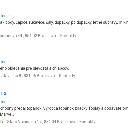
otenie
 - body, čapice, rukavice, šály, dupačky, poldupačky, letné súpravy, miki
omanova 44 , 851 02 Bratislava
Kontakty
otenie
ho oblečenia pre dievčatá a chlapcov.
ustaveliho 8 , 831 06 Bratislava
Kontakty
r.o.
otenie
hodný predaj topánok. Výrobca topánok značky Toplay a dodávateľom s
Marve...
om
Stará Vajnorská 17 , 831 04 Bratislava
Kontakty