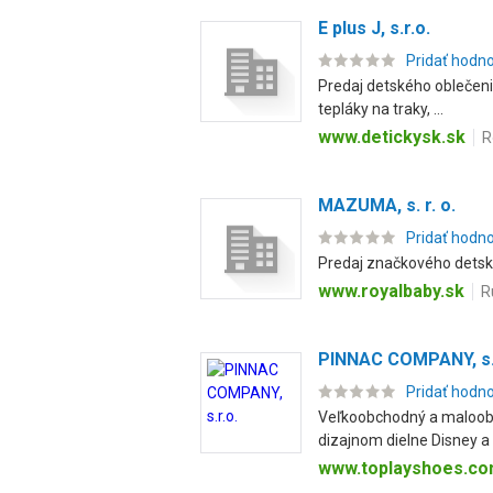
E plus J, s.r.o.
Pridať hodn
Predaj detského oblečenia
tepláky na traky, ...
www.detickysk.sk
R
MAZUMA, s. r. o.
Pridať hodn
Predaj značkového detské
www.royalbaby.sk
R
PINNAC COMPANY, s.
Pridať hodn
Veľkoobchodný a maloobc
dizajnom dielne Disney a 
www.toplayshoes.c