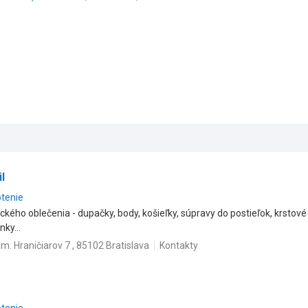
l
otenie
kého oblečenia - dupačky, body, košieľky, súpravy do postieľok, krstové s
ky...
m. Hraničiarov 7 , 85102 Bratislava
Kontakty