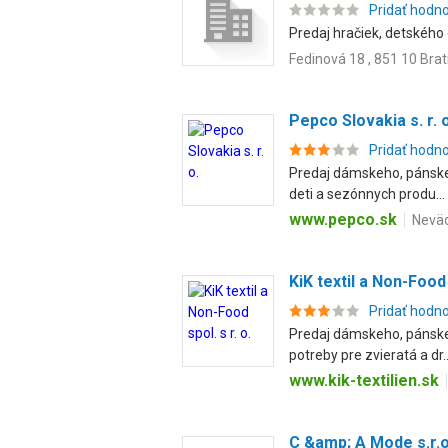
Pridať hodn
Predaj hračiek, detského 
Fedinová 18 , 851 10 Brat
Pepco Slovakia s. r. o
Pridať hodn
Predaj dámskeho, pánskeh
deti a sezónnych produ...
www.pepco.sk
Neväd
KiK textil a Non-Food 
Pridať hodn
Predaj dámskeho, pánskeh
potreby pre zvieratá a dr..
www.kik-textilien.sk
C &amp; A Mode s.r.o