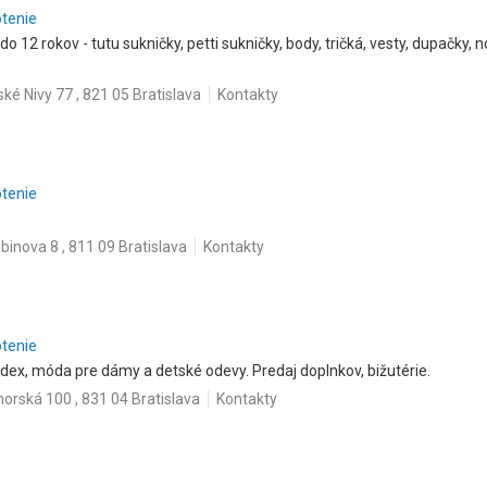
otenie
do 12 rokov - tutu sukničky, petti sukničky, body, tričká, vesty, dupačky,
ké Nivy 77 , 821 05 Bratislava
Kontakty
otenie
ibinova 8 , 811 09 Bratislava
Kontakty
otenie
dex, móda pre dámy a detské odevy. Predaj doplnkov, bižutérie.
norská 100 , 831 04 Bratislava
Kontakty