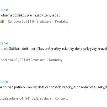
otenie
, obuvi a doplnkov pre mužov, ženy a deti.
.sk
Šancova 3 , 811 04 Bratislava
Kontakty
otenie
pre bábätká a deti - certifikované hračky, ruksaky, deky, prikrývky, hrazd
lenárova 48 , 821 09 Bratislava
Kontakty
otenie
 obuvi a potrieb - kočíky, detský nábytok, hračky, autosedačky, fusaky,d
d záhradami 64 , 841 02 Bratislava
Kontakty