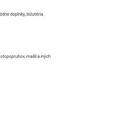
dne doplnky, bižutéria.
fotopopruhov, mašlí a iných