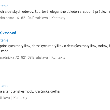
otenie
h a detských odevov. Športové, elegantné oblečenie, spodné prádlo, mó
ska cesta 16 , 821 04 Bratislava
Kontakty
o Švecová
otenie
pánskych motýlikov, dámskych motýlikov a detských motýlikov, trakov, 
 mód...
radnícka 72 , 821 08 Bratislava
Kontakty
otenie
 a tehotenskej módy. Krajčírska dielňa.
tislava
Kontakty