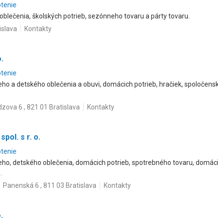
otenie
oblečenia, školských potrieb, sezónneho tovaru a párty tovaru.
islava
Kontakty
.
otenie
o a detského oblečenia a obuvi, domácich potrieb, hračiek, spoločenský
zova 6 , 821 01 Bratislava
Kontakty
spol. s r. o.
otenie
o, detského oblečenia, domácich potrieb, spotrebného tovaru, domáci te
.
Panenská 6 , 811 03 Bratislava
Kontakty
.