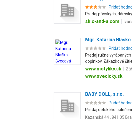
Pridať hodn
Predaj pánskych, dámskyc
sk.c-and-a.com
Iván
Mgr. Katarína Blašk
Pridať hodn
Predaj ručne vyrábaných 
doplnkov. Zákazkové šitie
www.motyliky.sk
Záh
www.svecicky.sk
BABY DOLL, s.r.o.
Pridať hodn
Predaj detského oblečenia
Kazanská 44 , 841 05 Bra