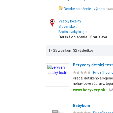
Detské oblečenie - výroba
(260)
Všetky lokality
Slovensko
Bratislavský kraj
Detské oblečenie - Bratislava
1 - 25 z celkom 32 výsledkov
Beryvery detský texti
Pridať hodn
Predaj detského a kojenec
nohavicové súpravy, topán
www.beryvery.sk
Ná
Babybum