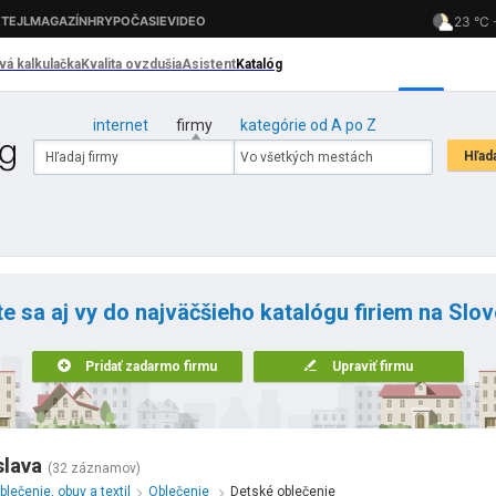
internet
firmy
kategórie od A po Z
te sa aj vy do najväčšieho katalógu firiem na Slo
Pridať zadarmo firmu
Upraviť firmu
slava
(32 záznamov)
blečenie, obuv a textil
Oblečenie
Detské oblečenie