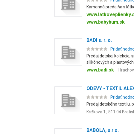
Pridať hodn
Kamenná predajňa s látko
www.latkoveplienky.
www.babybum.sk
BADI s. r. o.
Pridať hodn
Predaj detskej kolekcie, 
silikónových a plastových 
www.badi.sk
Hrachová
ODEVY - TEXTIL ALEX 
Pridať hodn
Predaj detského textilu, 
Križkova 1 , 811 04 Bratis
BABOLA, s.r.o.