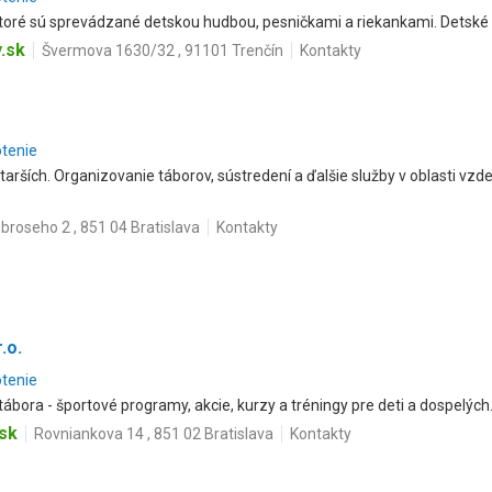
ktoré sú sprevádzané detskou hudbou, pesničkami a riekankami. Detské 
.sk
Švermova 1630/32 , 91101 Trenčín
Kontakty
otenie
tarších. Organizovanie táborov, sústredení a ďalšie služby v oblasti vzde
roseho 2 , 851 04 Bratislava
Kontakty
.o.
otenie
bora - športové programy, akcie, kurzy a tréningy pre deti a dospelých
sk
Rovniankova 14 , 851 02 Bratislava
Kontakty