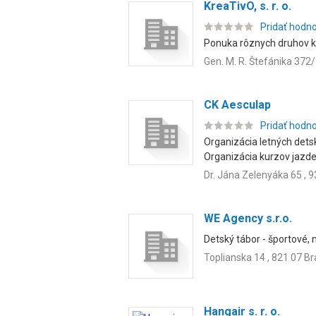
KreaTivO, s. r. o.
Pridať hodn
Ponuka rôznych druhov ku
Gen. M. R. Štefánika 372/
CK Aesculap
Pridať hodn
Organizácia letných detsk
Organizácia kurzov jazden
Dr. Jána Zelenyáka 65 , 
WE Agency s.r.o.
Detský tábor - športové, n
Toplianska 14 , 821 07 Br
Hangair s. r. o.