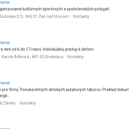
otenie
ganizovanie kultúrnych športových a spoločenských podujatí.
 Dubčeka 2/3 , 965 01 Žiar nad Hronom
Kontakty
otenie
e deti od 6 do 17 rokov. Individuálny prístup k deťom.
Karola Adlera 6 , 841 02 Bratislava
Kontakty
otenie
 i pre firmy. Ponuka letných detských jazykových táborov. Preklad dokum
gli...
ové Zámky
Kontakty