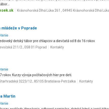
bor...
sek.sk
Krásnohorská Dlhá Lúka 261 , 04945 Krásnohorská Dlhá Lúk
 a mládeže v Poprade
otenie
edoveký detský tábor pre chlapcov a dievčatá od 8 do 16 rokov.
evočská 211/2 , 058 01 Poprad
Kontakty
otenie
7 rokov. Kurzy vývoja počítačových hier pre deti.
Starhradská 3223/12 , 85105 Bratislava-Petržalka
Kontakty
a Martin
otenie