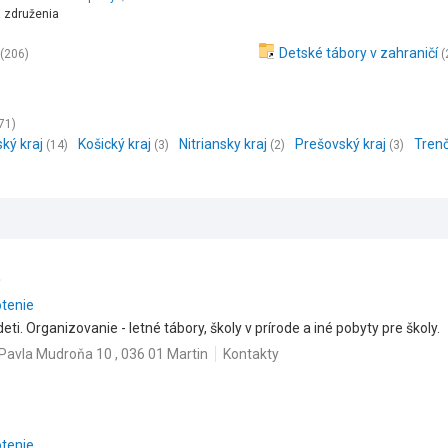
a združenia
Detské tábory v zahraničí
(206)
(
71)
ský kraj
Košický kraj
Nitriansky kraj
Prešovský kraj
Trenč
(14)
(3)
(2)
(3)
.
otenie
ti. Organizovanie - letné tábory, školy v prírode a iné pobyty pre školy.
Pavla Mudroňa 10 , 036 01 Martin
Kontakty
otenie