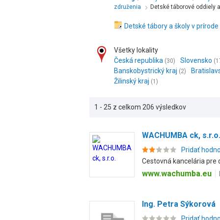
združenia
Detské táborové oddiely 
Detské tábory a školy v prírode
Všetky lokality
Česká republika
Slovensko
(30)
(1
Banskobystrický kraj
Bratislav
(2)
Žilinský kraj
(1)
1 - 25 z celkom 206 výsledkov
WACHUMBA ck, s.r.o
Pridať hodn
Cestovná kancelária pre de
www.wachumba.eu
Ing. Petra Sýkorová
Pridať hodn