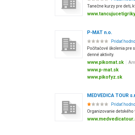
Tanečne kurzy pre deti, 
www.tancujucetigriky
P-MAT n.o.
Pridať hodn
Počítačové školenia pre s
denné aktivity.
www.pikomat.sk
Amb
www.p-mat.sk
www.pikofyz.sk
MEDVEDICA TOUR s.r
Pridať hodn
Organizovanie detského tá
www.medvedicatour.