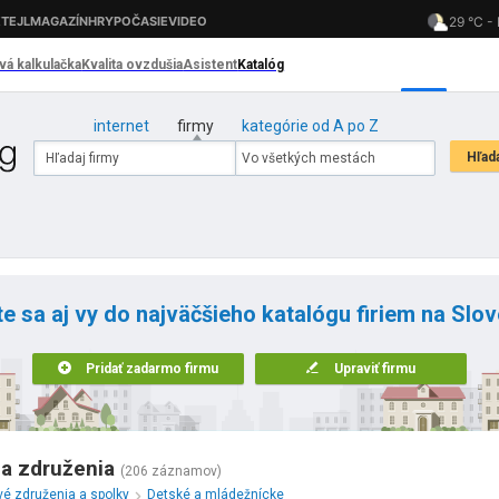
internet
firmy
kategórie od A po Z
te sa aj vy do najväčšieho katalógu firiem na Slo
Pridať zadarmo firmu
Upraviť firmu
 a združenia
(206 záznamov)
é združenia a spolky
Detské a mládežnícke