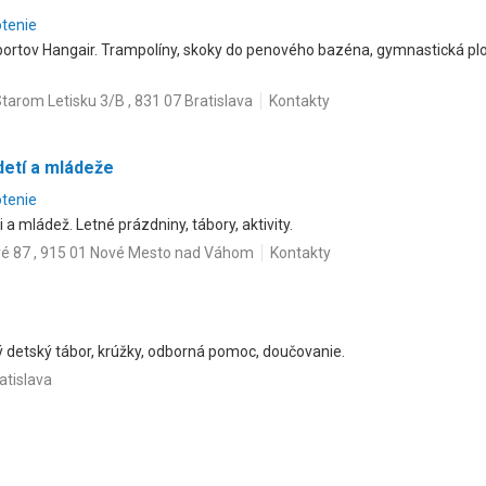
otenie
rtov Hangair. Trampolíny, skoky do penového bazéna, gymnastická ploc
Starom Letisku 3/B , 831 07 Bratislava
Kontakty
etí a mládeže
otenie
 a mládež. Letné prázdniny, tábory, aktivity.
vé 87 , 915 01 Nové Mesto nad Váhom
Kontakty
detský tábor, krúžky, odborná pomoc, doučovanie.
ratislava