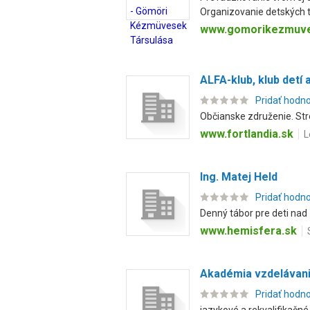
Organizovanie detských tá
www.gomorikezmuve
ALFA-klub, klub detí
Pridať hodn
Občianske združenie. Str
www.fortlandia.sk
L
Ing. Matej Held
Pridať hodn
Denný tábor pre deti nad 
www.hemisfera.sk
Akadémia vzdelávani
Pridať hodn