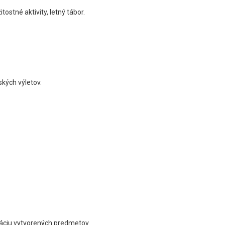
tostné aktivity, letný tábor.
ských výletov.
táciu vytvorených predmetov.