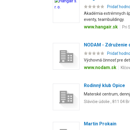
Pridať hodn
Akadémia extrémnych špo
eventy, teambuildingy.
www.hangair.sk
Pri 
NODAM - Združenie d
Pridať hodn
Výchovná činnosť pre deti
www.nodam.sk
Klčo
Rodinný klub Opice
Materské centrum, denný 
Slávičie údolie , 811 04 B
Martin Prokain