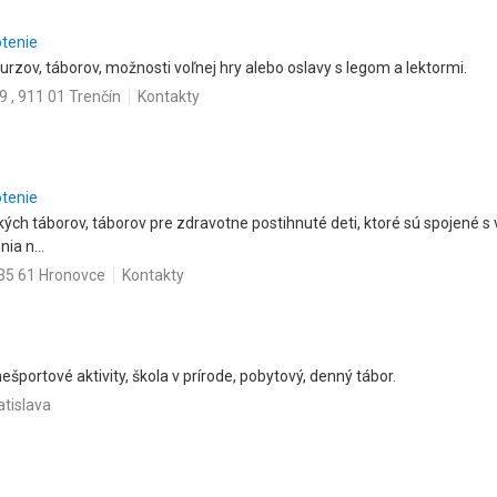
otenie
rzov, táborov, možnosti voľnej hry alebo oslavy s legom a lektormi.
9 , 911 01 Trenčín
Kontakty
otenie
ých táborov, táborov pre zdravotne postihnuté deti, ktoré sú spojené s 
ia n...
935 61 Hronovce
Kontakty
ešportové aktivity, škola v prírode, pobytový, denný tábor.
atislava