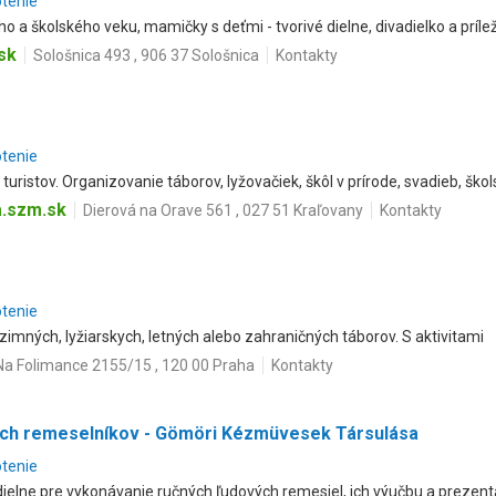
otenie
o a školského veku, mamičky s deťmi - tvorivé dielne, divadielko a príleži
sk
Sološnica 493 , 906 37 Sološnica
Kontakty
otenie
turistov. Organizovanie táborov, lyžovačiek, škôl v prírode, svadieb, škol
a.szm.sk
Dierová na Orave 561 , 027 51 Kraľovany
Kontakty
otenie
imných, lyžiarskych, letných alebo zahraničných táborov. S aktivitami
Na Folimance 2155/15 , 120 00 Praha
Kontakty
ch remeselníkov - Gömöri Kézmüvesek Társulása
otenie
dielne pre vykonávanie ručných ľudových remesiel, ich výučbu a prezen