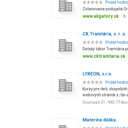
Pridať hodn
Zotavovacie podujatia.Or
www.aligatory.sk
A.
CK Tramtária, s. r. o.
Pridať hodn
Detský tábor Tramtária pr
www.cktramtaria.sk
LYKEON, s.r.o.
Pridať hodn
Kurzy pre deti, dospelých
webových stránok z /do an
Svornosti 31 , 940 77 N
Materina dúška