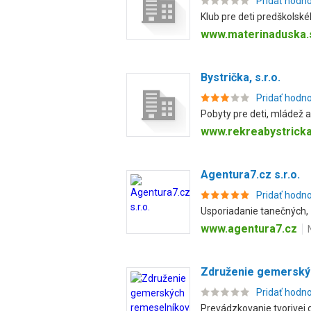
Pridať hodn
Klub pre deti predškolskéh
www.materinaduska.
Bystrička, s.r.o.
Pridať hodn
Pobyty pre deti, mládež a 
www.rekreabystrick
Agentura7.cz s.r.o.
Pridať hodn
Usporiadanie tanečných, z
www.agentura7.cz
Združenie gemerský
Pridať hodn
Prevádzkovanie tvorivej 