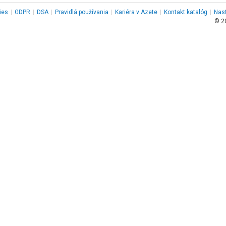
ies
|
GDPR
|
DSA
|
Pravidlá používania
|
Kariéra v Azete
|
Kontakt
katalóg
|
Nas
© 2