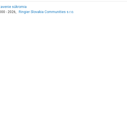
tavenie súkromia
000 - 2026,
Ringier Slovakia Communities s.r.o.