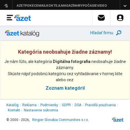
Hľadať firmu
Kategória neobsahuje žiadne záznamy!
Je nám ľúto, ale kategória
Digitálna fotografia
neobsahuje žiadne
záznamy.
Skúste nájsť podobnú kategóriu cez vyhľadávanie v hornej lište
alebo cez:
Zoznam kategórií
Katalóg
|
Reklama
|
Podmienky
|
GDPR
|
DSA
|
Pravidlá používania
|
Kontakt
|
Nastavenie súkromia
© 2000 - 2026,
Ringier Slovakia Communities s.r.o.