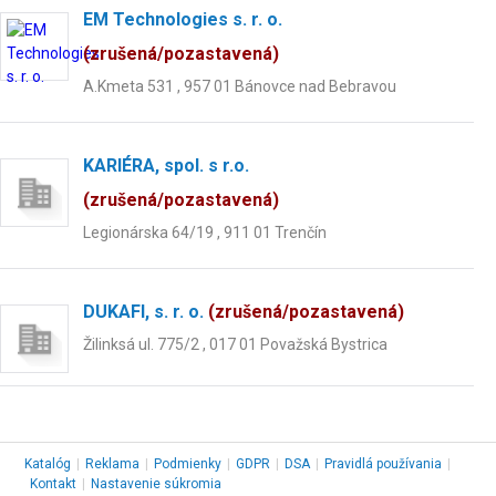
EM Technologies s. r. o.
(zrušená/pozastavená)
A.Kmeta 531 , 957 01 Bánovce nad Bebravou
KARIÉRA, spol. s r.o.
(zrušená/pozastavená)
Legionárska 64/19 , 911 01 Trenčín
DUKAFI, s. r. o.
(zrušená/pozastavená)
Žilinksá ul. 775/2 , 017 01 Považská Bystrica
Katalóg
|
Reklama
|
Podmienky
|
GDPR
|
DSA
|
Pravidlá používania
|
Kontakt
|
Nastavenie súkromia