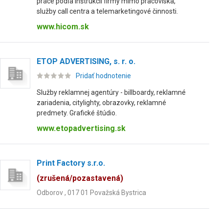
práce podľa inštrukcií firmy mimo pracoviska,
služby call centra a telemarketingové činnosti.
www.hicom.sk
ETOP ADVERTISING, s. r. o.
Pridať hodnotenie
Služby reklamnej agentúry - billboardy, reklamné
zariadenia, citylighty, obrazovky, reklamné
predmety. Grafické štúdio.
www.etopadvertising.sk
Print Factory s.r.o.
(zrušená/pozastavená)
Odborov , 017 01 Považská Bystrica