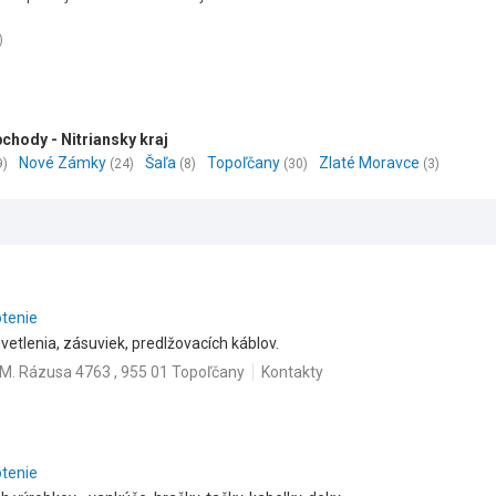
)
chody - Nitriansky kraj
Nové Zámky
Šaľa
Topoľčany
Zlaté Moravce
9)
(24)
(8)
(30)
(3)
otenie
vetlenia, zásuviek, predlžovacích káblov.
M. Rázusa 4763 , 955 01 Topoľčany
Kontakty
otenie