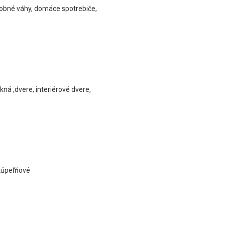
osobné váhy, domáce spotrebiče,
 okná ,dvere, interiérové dvere,
kúpeľňové