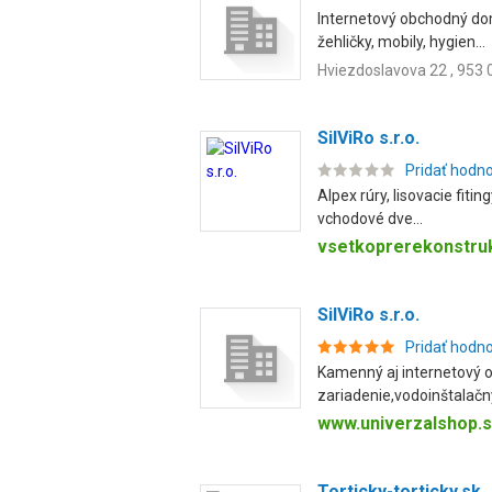
Internetový obchodný dom
žehličky, mobily, hygien...
Hviezdoslavova 22 , 953 
SilViRo s.r.o.
Pridať hodn
Alpex rúry, lisovacie fitin
vchodové dve...
vsetkoprerekonstruk
SilViRo s.r.o.
Pridať hodn
Kamenný aj internetový 
zariadenie,vodoinštalačný
www.univerzalshop.
Torticky-torticky.sk