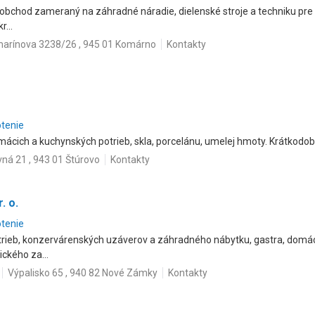
obchod zameraný na záhradné náradie, dielenské stroje a techniku pre 
...
arínova 3238/26 , 945 01 Komárno
Kontakty
otenie
cich a kuchynských potrieb, skla, porcelánu, umelej hmoty. Krátkodob
vná 21 , 943 01 Štúrovo
Kontakty
. o.
otenie
trieb, konzervárenských uzáverov a záhradného nábytku, gastra, domácej
ckého za...
Výpalisko 65 , 940 82 Nové Zámky
Kontakty