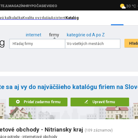
internet
firmy
kategórie od A po Z
te sa aj vy do najväčšieho katalógu firiem na Slo
Pridať zadarmo firmu
Upraviť firmu
tové obchody - Nitriansky kraj
(109 záznamov)
ce potreby - internetové obchody