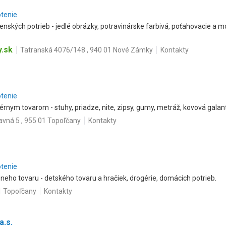
otenie
enských potrieb - jedlé obrázky, potravinárske farbivá, poťahovacie a m
y.sk
Tatranská 4076/148 , 940 01 Nové Zámky
Kontakty
otenie
érnym tovarom - stuhy, priadze, nite, zipsy, gumy, metráž, kovová galanté
avná 5 , 955 01 Topoľčany
Kontakty
otenie
eho tovaru - detského tovaru a hračiek, drogérie, domácich potrieb.
1 Topoľčany
Kontakty
a.s.