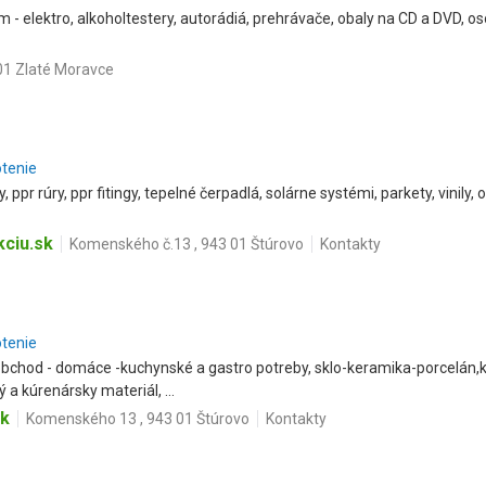
 - elektro, alkoholtestery, autorádiá, prehrávače, obaly na CD a DVD, 
01 Zlaté Moravce
otenie
gy, ppr rúry, ppr fitingy, tepelné čerpadlá, solárne systémi, parkety, vinily,
ciu.sk
Komenského č.13 , 943 01 Štúrovo
Kontakty
otenie
obchod - domáce -kuchynské a gastro potreby, sklo-keramika-porcelán,
 a kúrenársky materiál, ...
sk
Komenského 13 , 943 01 Štúrovo
Kontakty