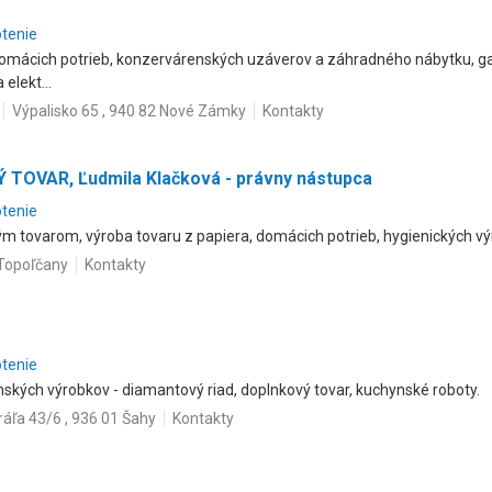
otenie
 domácich potrieb, konzervárenských uzáverov a záhradného nábytku, ga
elekt...
Výpalisko 65 , 940 82 Nové Zámky
Kontakty
 TOVAR, Ľudmila Klačková - právny nástupca
otenie
tovarom, výroba tovaru z papiera, domácich potrieb, hygienických výr
 Topoľčany
Kontakty
otenie
nských výrobkov - diamantový riad, doplnkový tovar, kuchynské roboty.
Kráľa 43/6 , 936 01 Šahy
Kontakty