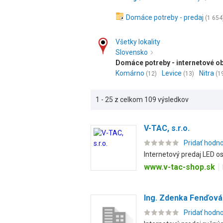
Domáce potreby - predaj
(1 654
Všetky lokality
Slovensko
Domáce potreby - internetové ob
Komárno
Levice
Nitra
(12)
(13)
(1
1 - 25 z celkom 109 výsledkov
V-TAC, s.r.o.
Pridať hodn
Internetový predaj LED os
www.v-tac-shop.sk
Ing. Zdenka Fenďová
Pridať hodn