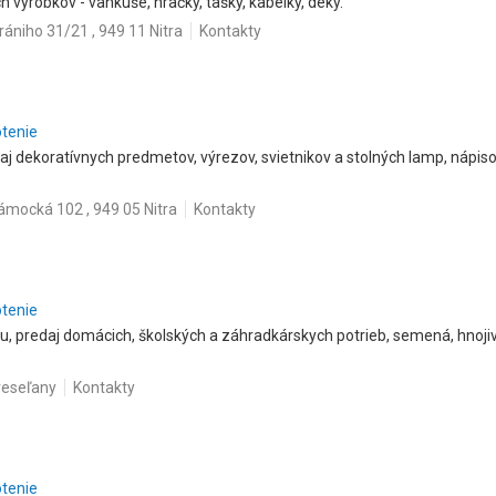
h výrobkov - vankúše, hračky, tašky, kabelky, deky.
ániho 31/21 , 949 11 Nitra
Kontakty
otenie
j dekoratívnych predmetov, výrezov, svietnikov a stolných lamp, nápiso
mocká 102 , 949 05 Nitra
Kontakty
otenie
, predaj domácich, školských a záhradkárskych potrieb, semená, hnoji
reseľany
Kontakty
otenie