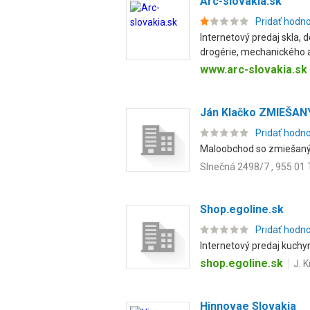
Arc-slovakia.sk
Pridať hodn
Internetový predaj skla,
drogérie, mechanického a 
www.arc-slovakia.sk
Ján Klačko ZMIEŠANÝ
Pridať hodn
Maloobchod so zmiešaným 
Slnečná 2498/7 , 955 01
Shop.egoline.sk
Pridať hodn
Internetový predaj kuchy
shop.egoline.sk
J. 
Hinnovae Slovakia