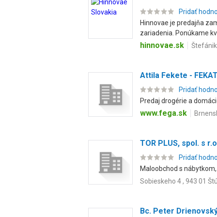
Pridať hodn
Hinnovae je predajňa zam
zariadenia. Ponúkame kval
hinnovae.sk
Štefánik
Attila Fekete - FEKA
Pridať hodn
Predaj drogérie a domáci
www.fega.sk
Brnensk
TOR PLUS, spol. s r.o
Pridať hodn
Maloobchod s nábytkom, 
Sobieskeho 4 , 943 01 Št
Bc. Peter Drienovsk