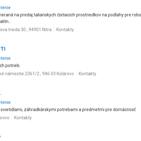
otenie
eraná na predaj talianskych čistiacich prostriedkov na podlahy pre ro
itn...
ova trieda 30 , 94901 Nitra
Kontakty
TTI
otenie
ch potrieb.
é námestie 2361/2 , 946 03 Kolárovo
Kontakty
.
otenie
svietidlami, záhradkárskymi potrebami a predmetmi pre domácnosť.
úrovo
Kontakty
ý