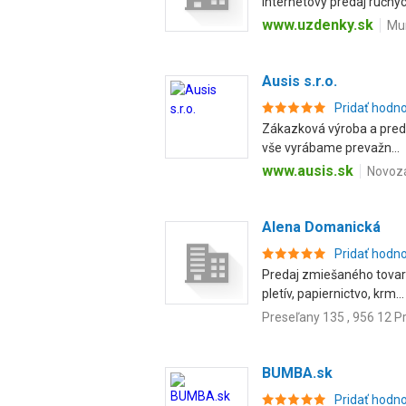
Internetový predaj ručnýc
www.uzdenky.sk
Mur
Ausis s.r.o.
Pridať hodn
Zákazková výroba a preda
vše vyrábame prevažn...
www.ausis.sk
Novozá
Alena Domanická
Pridať hodn
Predaj zmiešaného tovaru
pletív, papiernictvo, krm...
Preseľany 135 , 956 12 P
BUMBA.sk
Pridať hodn