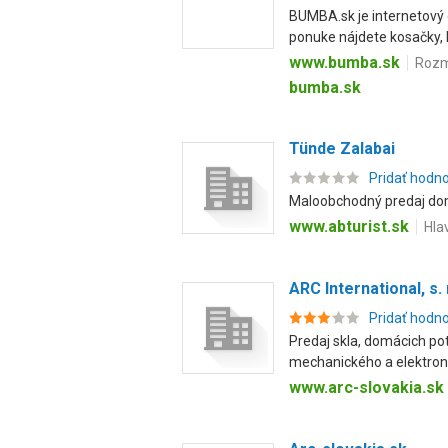
BUMBA.sk je internetový 
ponuke nájdete kosačky, kr
www.bumba.sk
Rozm
bumba.sk
Tünde Zalabai
Pridať hodn
Maloobchodný predaj domá
www.abturist.sk
Hla
ARC International, s. r
Pridať hodn
Predaj skla, domácich po
mechanického a elektroni
www.arc-slovakia.sk