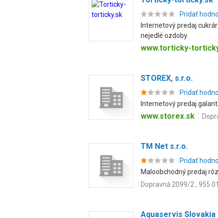
Pridať hodn
Internetový predaj cukrár
nejedlé ozdoby.
www.torticky-tortick
STOREX, s.r.o.
Pridať hodn
Internetový predaj galant
www.storex.sk
Dopr
TM Net s.r.o.
Pridať hodn
Maloobchodný predaj rôzn
Dopravná 2099/2 , 955 0
Aquaservis Slovakia 