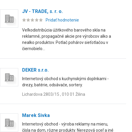
JV - TRADE, s. r. o.
Pridať hodnotenie
Veľkodistribúcia úžitkového barového skla na
reklamné, propagačné akcie pre výrobcov alko a
nealko produktov. Potlač pohárov sieťotlačou v
čiernobielo...
DEKER s.r.o.
Internetový obchod s kuchynskými doplnkami -
drezy, batérie, odsávače, sortery.
Lichardova 2803/15 , 010 01 Žilina
Marek Sivka
Internetový obchod - výroba reklamy na mieru,
čísla na dom, rôzne produkty. Nerezová oceľ a iné