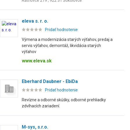
Ratnovce 219 , 922 31 Sokolovce
eleva s. r. o.
Pridať hodnotenie
Výmena a modernizácia starých výťahov, predaj a
servis výťahov, demontáž, likvidácia starých
výťahov
www.eleva.sk
Eberhard Daubner - EbiDa
Pridať hodnotenie
Revízne a odborné skúšky, odborné prehliadky
zdvíhacích zariadení.
M-sys, s.r.o.