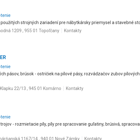
otenie
 použitých strojných zariadení pre nábytkársky priemysel a stavebné sto
odná 1209 , 955 01 Topoľčany
Kontakty
ZER
otenie
vých pásov, brúsok - ostričiek na pílové pásy, rozvádzačov zubov pílovýc
 Klapku 22/13 , 945 01 Komárno
Kontakty
otenie
rojov - rozmietacie píly, píly pre spracovanie guľatiny, brúsivá, spracov
árňanská 1167/14 , 940 01 Nové Zámky
Kontakty