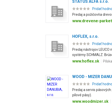
STATUS ALFA s.r.o.
Pridať hodn
Predaj a požičovňa drevo
www.drevene-parket
HOFLEX, s.r.o.
Pridať hodn
Predaj nástrojov LEUCO n
systémy SCHMALZ. Brúsen
www.hoflex.sk
Pílsk
WOOD - MIZER DANUBI
Pridať hodn
Predaj a servis pásových p
pílové pásy).
www.woodmizer.sk