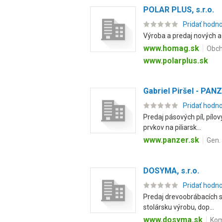
POLAR PLUS, s.r.o.
Pridať hodn
Výroba a predaj nových a
www.homag.sk
Obch
www.polarplus.sk
Gabriel Piršel - PAN
Pridať hodn
Predaj pásových píl, pílo
prvkov na piliarsk...
www.panzer.sk
Gen.
DOSYMA, s.r.o.
Pridať hodn
Predaj drevoobrábacích st
stolársku výrobu, dop...
www.dosyma.sk
Kom