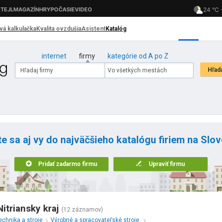
internet
firmy
kategórie od A po Z
te sa aj vy do najväčšieho katalógu firiem na Slo
Pridať zadarmo firmu
Upraviť firmu
itriansky kraj
(12 záznamov)
echnika a stroje
Výrobné a spracovateľské stroje