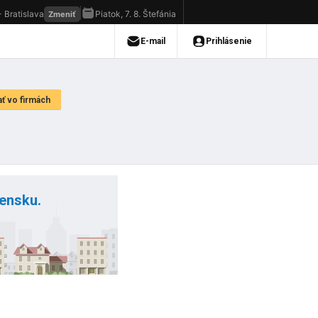
vensku.