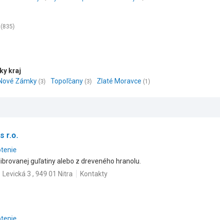
(835)
ky kraj
Nové Zámky
Topoľčany
Zlaté Moravce
(3)
(3)
(1)
 r.o.
otenie
brovanej guľatiny alebo z dreveného hranolu.
Levická 3 , 949 01 Nitra
Kontakty
otenie