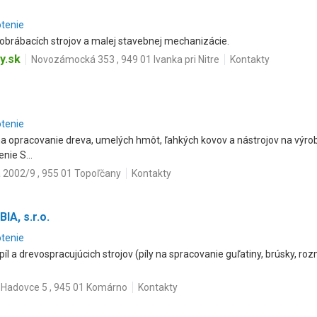
otenie
obrábacích strojov a malej stavebnej mechanizácie.
y.sk
Novozámocká 353 , 949 01 Ivanka pri Nitre
Kontakty
otenie
a opracovanie dreva, umelých hmôt, ľahkých kovov a nástrojov na výro
ie S...
a 2002/9 , 955 01 Topoľčany
Kontakty
A, s.r.o.
otenie
íl a drevospracujúcich strojov (píly na spracovanie guľatiny, brúsky, rozm
Hadovce 5 , 945 01 Komárno
Kontakty