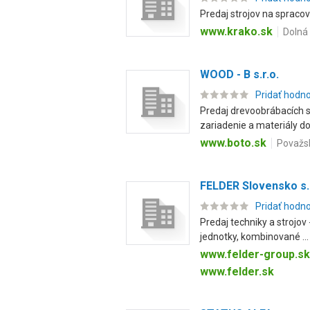
Predaj strojov na spracov
www.krako.sk
Dolná
WOOD - B s.r.o.
Pridať hodn
Predaj drevoobrábacích s
zariadenie a materiály do 
www.boto.sk
Považs
FELDER Slovensko s.r
Pridať hodn
Predaj techniky a strojov 
jednotky, kombinované ...
www.felder-group.sk
www.felder.sk