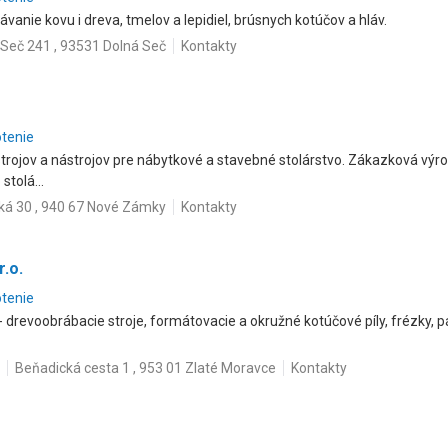
ávanie kovu i dreva, tmelov a lepidiel, brúsnych kotúčov a hláv.
 Seč 241 , 93531 Dolná Seč
Kontakty
otenie
trojov a nástrojov pre nábytkové a stavebné stolárstvo. Zákazková výro
stolá...
ká 30 , 940 67 Nové Zámky
Kontakty
.o.
otenie
- drevoobrábacie stroje, formátovacie a okružné kotúčové píly, frézky, pás
Beňadická cesta 1 , 953 01 Zlaté Moravce
Kontakty