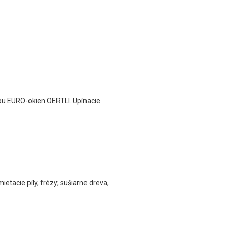
bu EURO-okien OERTLI. Upínacie
ietacie píly, frézy, sušiarne dreva,