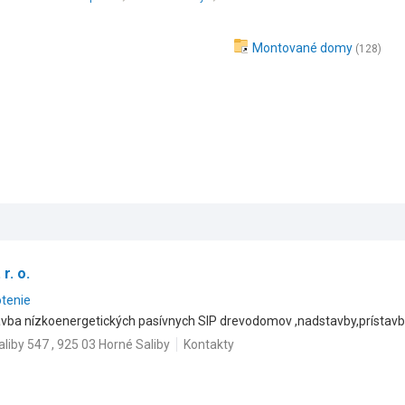
Montované domy
(128)
r. o.
otenie
tavba nízkoenergetických pasívnych SIP drevodomov ,nadstavby,prístavby
liby 547 , 925 03 Horné Saliby
Kontakty