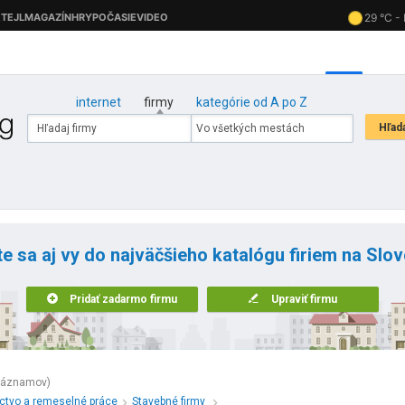
internet
firmy
kategórie od A po Z
te sa aj vy do najväčšieho katalógu firiem na Slo
Pridať zadarmo firmu
Upraviť firmu
záznamov)
íctvo a remeselné práce
Stavebné firmy