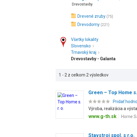
Drevostavby
Drevené zruby
(75)
Drevodomy
(221)
Všetky lokality
Slovensko
Trnavský kraj
Drevostavby - Galanta
1 - 2 z celkom 2 výsledkov
Green – Top Home s. 
Pridať hodn
Výroba, realizácia a výs
www.g-th.sk
Horne Sa
Stavstroj spol. s r.o.