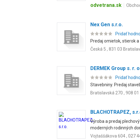
odvetrana.sk
Obchod
Nex Gen s.r.o.
Pridať hodn
Predaj omietok, stierok 
Česká 5 , 831 03 Bratisla
DERMEK Group s. r. o
Pridať hodn
Stavebniny. Predaj stave
Bratislavská 270 , 908 01
BLACHOTRAPEZ, s.r.
Výroba a predaj plechový
moderných rodinných domo
Vojtaššákova 604 , 027 4