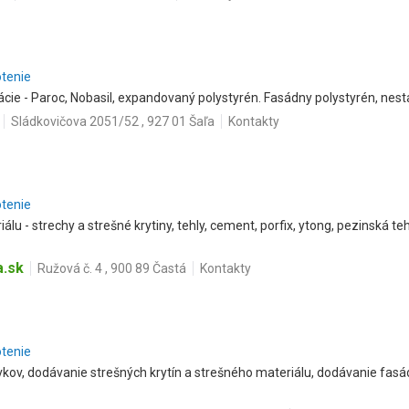
otenie
ácie - Paroc, Nobasil, expandovaný polystyrén. Fasádny polystyrén, nest
Sládkovičova 2051/52 , 927 01 Šaľa
Kontakty
otenie
lu - strechy a strešné krytiny, tehly, cement, porfix, ytong, pezinská te
a.sk
Ružová č. 4 , 900 89 Častá
Kontakty
otenie
kov, dodávanie strešných krytín a strešného materiálu, dodávanie fas