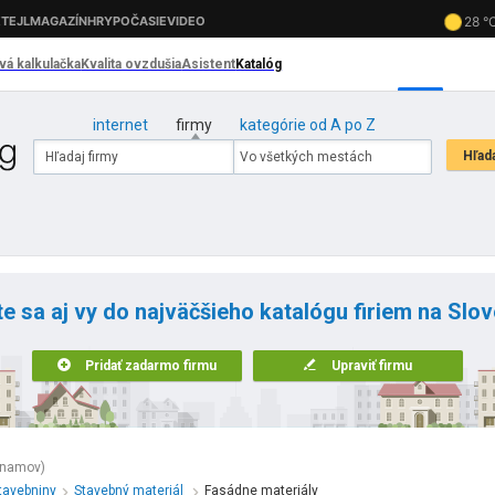
internet
firmy
kategórie od A po Z
te sa aj vy do najväčšieho katalógu firiem na Slo
Pridať zadarmo firmu
Upraviť firmu
znamov)
tavebniny
Stavebný materiál
Fasádne materiály