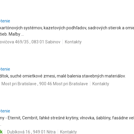
otenie
artónových systémov, kazetových podhľadov, sadrových stierok a omi
ieb. Maľby ...
ovičova 469/35 , 083 01 Sabinov
Kontakty
otenie
dítok, suché omietkové zmesi, malé balenia stavebných materiálov.
Most pri Bratislave , 900 46 Most pri Bratislave
Kontakty
otenie
y - Eternit, Cembrit, ľahké strešné krytiny, vlnovka, šablóny, fasádne 
.
sk
Dubíková 16 , 949 01 Nitra
Kontakty