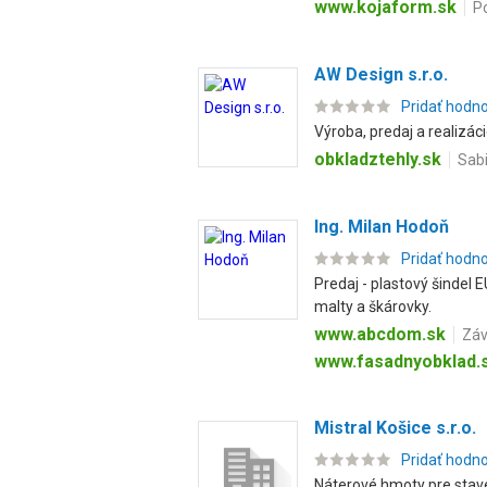
www.kojaform.sk
P
AW Design s.r.o.
Pridať hodn
Výroba, predaj a realizác
obkladztehly.sk
Sabi
Ing. Milan Hodoň
Pridať hodn
Predaj - plastový šindel 
malty a škárovky.
www.abcdom.sk
Záv
www.fasadnyobklad.
Mistral Košice s.r.o.
Pridať hodn
Náterové hmoty pre staveb