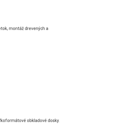
etok, montáž drevených a
veľkoformátové obkladové dosky.