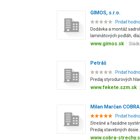
GIMOS, s.r.o.
Pridať hodn
Dodávka a montáž sadrok
laminátových podláh, dlaž
www.gimos.sk
Sládk
Petráš
Pridať hodn
Predaj styrodurových hla
www.fekete.szm.sk
Milan Marčan COBRA
Pridať hodn
Strešné a fasádne systém
Predaj stavebných dosie..
www.cobra-strechy.