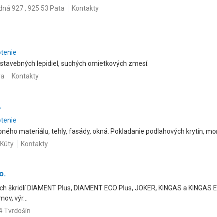
ná 927 , 925 53 Pata
Kontakty
otenie
a stavebných lepidiel, suchých omietkových zmesí.
va
Kontakty
.
otenie
bného materiálu, tehly, fasády, okná. Pokladanie podlahových krytín, m
 Kúty
Kontakty
o.
ch škridlí DIAMENT Plus, DIAMENT ECO Plus, JOKER, KINGAS a KINGAS EC
v, výr...
4 Tvrdošín