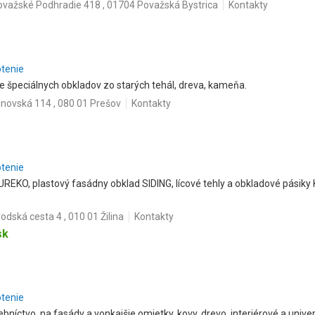
ovažské Podhradie 418 , 01704 Považská Bystrica
Kontakty
otenie
ie špeciálnych obkladov zo starých tehál, dreva, kameňa.
novská 114 , 080 01 Prešov
Kontakty
otenie
EUREKO, plastový fasádny obklad SIDING, lícové tehly a obkladové pásiky
odská cesta 4 , 010 01 Žilina
Kontakty
sk
otenie
níctvo, na fasády a vonkajšie omietky, kovy, drevo, interiérové a univer