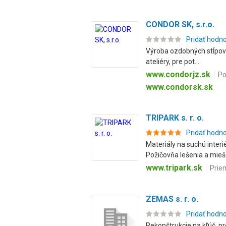
CONDOR SK, s.r.o.
Pridať hodn
Výroba ozdobných stĺpov a 
ateliéry, pre pot...
www.condorjz.sk
Po
www.condorsk.sk
TRIPARK s. r. o.
Pridať hodn
Materiály na suchú inter
Požičovňa lešenia a mieš
www.tripark.sk
Prie
ZEMAS s. r. o.
Pridať hodn
Rekonštrukcie na kľúč, pr