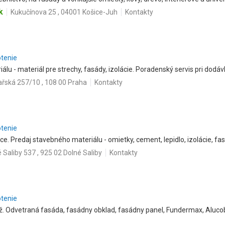
k
Kukučínova 25 , 04001 Košice-Juh
Kontakty
otenie
lu - materiál pre strechy, fasády, izolácie. Poradenský servis pri dodá
ařská 257/10 , 108 00 Praha
Kontakty
otenie
e. Predaj stavebného materiálu - omietky, cement, lepidlo, izolácie, fa
 Saliby 537 , 925 02 Dolné Saliby
Kontakty
otenie
. Odvetraná fasáda, fasádny obklad, fasádny panel, Fundermax, Alucobond