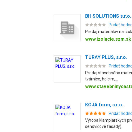
BH SOLUTIONS s.r.o.
Pridať hodn
Predaj materiálov na izol
www.izolacie.szm.sk
TURAY PLUS, s.r.o.
Pridať hodn
Predaj stavebného materiá
tvárnice, holcim,...
www.stavebninycast
KOJA form, s.r.o.
Pridať hodn
Výroba klampiarskych prv
sendvičové fasády).