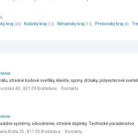
9)
ský kraj
Košický kraj
Nitriansky kraj
Prešovský kraj
Tre
(23)
(12)
(12)
(8)
otenie
lu, strešné bodové svetlíky, kliešte, spony, držiaky, polyesterové svete
evozská 4D , 821 09 Bratislava
Kontakty
otenie
asádne systémy, odvodnenie, strešné doplnky. Technické poradenstvo.
aňa Kráľa 35 , 811 05 Bratislava
Kontakty