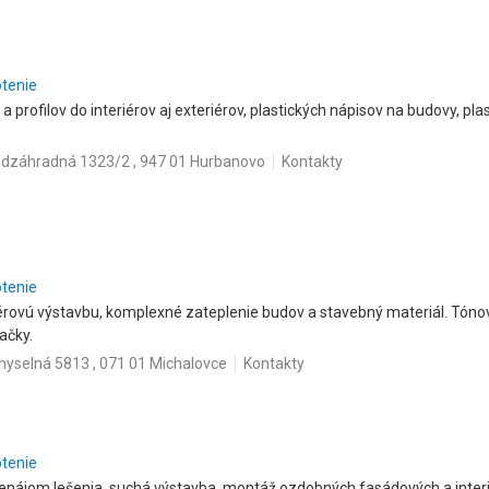
otenie
profilov do interiérov aj exteriérov, plastických nápisov na budovy, plas
dzáhradná 1323/2 , 947 01 Hurbanovo
Kontakty
otenie
iérovú výstavbu, komplexné zateplenie budov a stavebný materiál. Tóno
ačky.
myselná 5813 , 071 01 Michalovce
Kontakty
otenie
enájom lešenia, suchá výstavba, montáž ozdobných fasádových a interiér