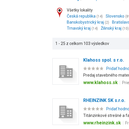
Všetky lokality
Česká republika
Slovensko
(14)
(8
Banskobystrický kraj
Bratislav
(2)
Trnavský kraj
Žilinský kraj
(14)
(10)
1 - 25 z celkom 103 výsledkov
Klahoss spol. s r.o.
Pridať hodn
Predaj stavebného materiá
www.klahoss.sk
Pri
RHEINZINK SK s.r.o.
Pridať hodn
Titánzinkové strešné a f
www.rheinzink.sk
Fr