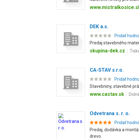
www.mistralkosice.s
DEK a.s.
Pridať hodn
Predaj stavebného materiá
skupina-dek.cz
Tisk
CA-STAV s.r.o.
Pridať hodn
Stavebniny, stavebné prác
www.castav.sk
Dolné
Odvetrana s. r. o.
Pridať hodn
Predaj, dodávka a montáž
drevo.