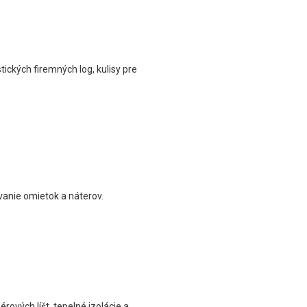
tických firemných log, kulisy pre
vanie omietok a náterov.
ových líšt, tepelné izolácie a