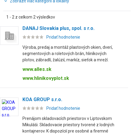
Zobraziť viac kategórií a lokality
1 - 2 z celkom 2 výsledkov
DANAJ Slovakia plus, spol. s r.o.
Pridať hodnotenie
Výroba, predaj a montáž plastových okien, dverí,
segmentových a roletových brán, hliníkových
plotov, zábradlí, žalúzií, markíz, sieťok a mreží.
www.alles.sk
www.hlinikovyplot.sk
KOA GROUP s.r.o.
Pridať hodnotenie
Prenájom skladovacích priestorov v Liptovskom
Mikuláši. Skladovacie priestory tvorené z lodných
kontajnerov. K dispozícií pre osobné a firemné