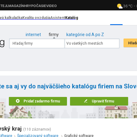
internet
firmy
kategórie od A po Z
te sa aj vy do najväčšieho katalógu firiem na Slo
Pridať zadarmo firmu
Upraviť firmu
vský kraj
(110 záznamov)
oftware
Špecializovaný software
Grafický software