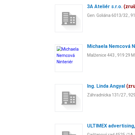
3A Ateliér s.r.o.
(zru
Gen. Goliána 6013/32 , 9
Michaela Nemcová N
Malženice 443 , 919 29 M
Ing. Linda Angyal
(zr
Záhradnícka 131/27 , 92
ULTIMEX advertising,
Gaštanový rad 4525 /1A 