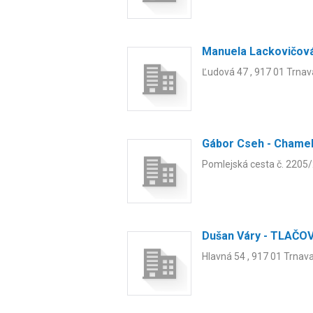
Manuela Lackovičov
Ľudová 47 , 917 01 Trnav
Gábor Cseh - Chame
Pomlejská cesta č. 2205/
Dušan Váry - TLAČO
Hlavná 54 , 917 01 Trnav