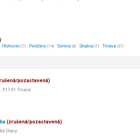
j
Hlohovec
Piešťany
Senica
Skalica
Trnava
(7)
(14)
(8)
(7)
(37)
rušená/pozastavená)
, 917 01 Trnava
dia
(zrušená/pozastavená)
ľké Úľany