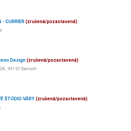
á - CURRIER
(zrušená/pozastavená)
a
leon Design
(zrušená/pozastavená)
2A , 931 01 Šamorín
VÉ ŠTÚDIO VÁRY
(zrušená/pozastavená)
a