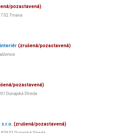
šená/pozastavená)
17 02 Trnava
interiér
(zrušená/pozastavená)
alženice
ušená/pozastavená)
901 Dunajská Streda
 s.r.o.
(zrušená/pozastavená)
, 929 01 Dunajská Streda