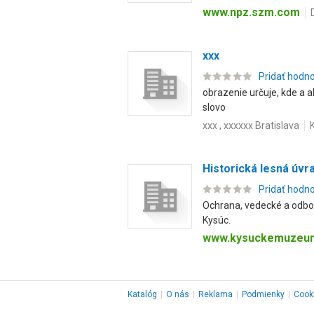
www.npz.szm.com
xxx
Pridať hodn
obrazenie určuje, kde a a
slovo
xxx , xxxxxx Bratislava
Historická lesná úvr
Pridať hodn
Ochrana, vedecké a odbo
Kysúc.
www.kysuckemuzeu
Katalóg
|
O nás
|
Reklama
|
Podmienky
|
Cook