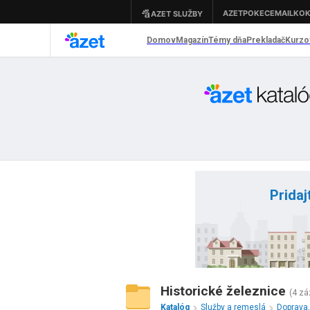
Pridaj
Historické železnice
(4 z
Katalóg
Služby a remeslá
Doprava,