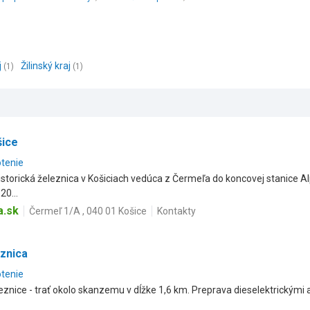
j
Žilinský kraj
(1)
(1)
šice
otenie
torická železnica v Košiciach vedúca z Čermeľa do koncovej stanice Alp
0...
a.sk
Čermeľ 1/A , 040 01 Košice
Kontakty
eznica
otenie
leznice - trať okolo skanzemu v dĺžke 1,6 km. Preprava dieselektrickým