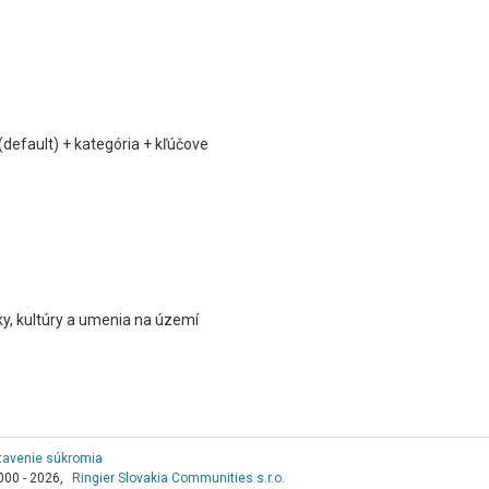
(default) + kategória + kľúčove
y, kultúry a umenia na území
tavenie súkromia
000 - 2026,
Ringier Slovakia Communities s.r.o.