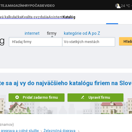
internet
firmy
kategórie od A po Z
te sa aj vy do najväčšieho katalógu firiem na Slo
Pridať zadarmo firmu
Upraviť firmu
áznamov)
 preprava a colné služby
Železničná doprava