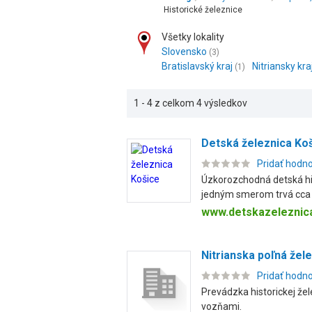
Historické železnice
Všetky lokality
Slovensko
(3)
Bratislavský kraj
Nitriansky kra
(1)
1 - 4 z celkom 4 výsledkov
Detská železnica Ko
Pridať hodn
Úzkorozchodná detská his
jedným smerom trvá cca 2
www.detskazeleznic
Nitrianska poľná žel
Pridať hodn
Prevádzka historickej že
vozňami.