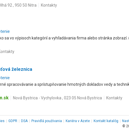
Dlhá 92 , 950 50 Nitra
Kontakty
otenie
ko sa vo výpisoch kategórií a vyhľadávania firma alebo stránka zobrazí. 
Kontakty
aťová železnica
otenie
rné spracovávanie a sprístupňovanie hmotných dokladov vedy a technik
m.sk
Nová Bystrica - Vychylovka , 023 05 Nová Bystrica
Kontakty
ies
|
GDPR
|
DSA
|
Pravidlá používania
|
Kariéra v Azete
|
Kontakt
katalóg
|
Nas
© 2