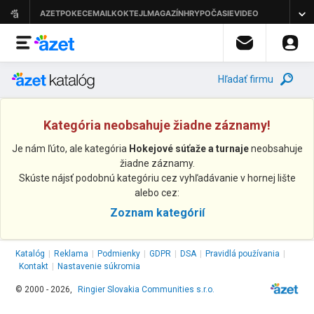
Hľadať firmu
Kategória neobsahuje žiadne záznamy!
Je nám ľúto, ale kategória
Hokejové súťaže a turnaje
neobsahuje
žiadne záznamy.
Skúste nájsť podobnú kategóriu cez vyhľadávanie v hornej lište
alebo cez:
Zoznam kategórií
Katalóg
|
Reklama
|
Podmienky
|
GDPR
|
DSA
|
Pravidlá používania
|
Kontakt
|
Nastavenie súkromia
© 2000 - 2026,
Ringier Slovakia Communities s.r.o.