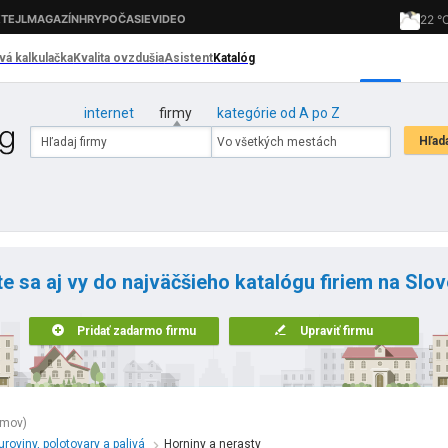
internet
firmy
kategórie od A po Z
te sa aj vy do najväčšieho katalógu firiem na Slo
Pridať zadarmo firmu
Upraviť firmu
amov)
uroviny, polotovary a palivá
Horniny a nerasty