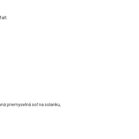
alt.
ná priemyselná soľ na solanku,