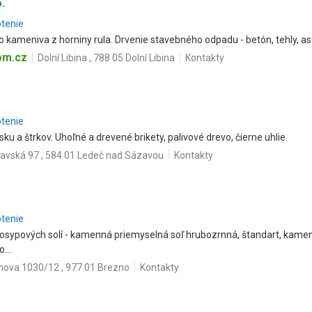
.
otenie
 kameniva z horniny rula. Drvenie stavebného odpadu - betón, tehly, asf
om.cz
Dolní Libina , 788 05 Dolní Libina
Kontakty
otenie
sku a štrkov. Uhoľné a drevené brikety, palivové drevo, čierne uhlie.
avská 97 , 584 01 Ledeč nad Sázavou
Kontakty
otenie
osypových solí - kamenná priemyselná soľ hrubozrnná, štandart, kamen
...
ova 1030/12 , 977 01 Brezno
Kontakty