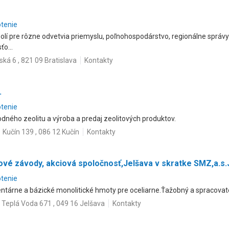
otenie
lí pre rôzne odvetvia priemyslu, poľnohospodárstvo, regionálne správy 
o...
ská 6 , 821 09 Bratislava
Kontakty
.
otenie
odného zeolitu a výroba a predaj zeolitových produktov.
Kučín 139 , 086 12 Kučín
Kontakty
vé závody, akciová spoločnosť,Jelšava v skratke SMZ,a.s.
otenie
entárne a bázické monolitické hmoty pre oceliarne.Ťažobný a spracova
Teplá Voda 671 , 049 16 Jelšava
Kontakty