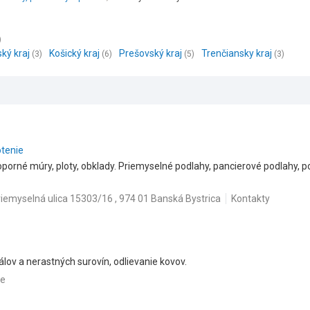
)
ský kraj
Košický kraj
Prešovský kraj
Trenčiansky kraj
(3)
(6)
(5)
(3)
otenie
porné múry, ploty, obklady. Priemyselné podlahy, pancierové podlahy, p
riemyselná ulica 15303/16 , 974 01 Banská Bystrica
Kontakty
lov a nerastných surovín, odlievanie kovov.
ce