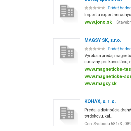
Pridať hodn
Import a export nerudných
www.jono.sk
Stavebn
MAGSY SK, s.r.o.
Pridať hodn
Výroba a predaj magneti
suroviny, pre kanceláriu, 
www.magneticke-tas
www.magneticke-sos
www.magsy.sk
KOHAX, s. r. o.
Predaj a distribúcia drahý
tvrdokovu, kal...
Gen. Svobodu 681/3 , 089