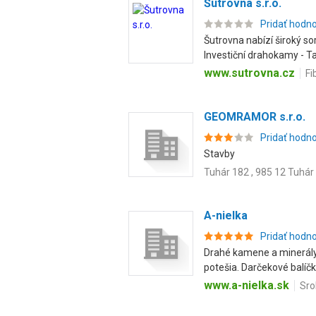
Šutrovna s.r.o.
Pridať hodn
Šutrovna nabízí široký s
Investiční drahokamy - Ta
www.sutrovna.cz
Fi
GEOMRAMOR s.r.o.
Pridať hodn
Stavby
Tuhár 182 , 985 12 Tuhár
A-nielka
Pridať hodn
Drahé kamene a minerály 
potešia. Darčekové balíčky
www.a-nielka.sk
Sro