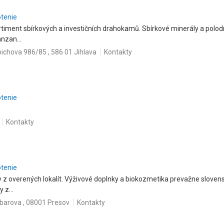
otenie
ortiment sbírkových a investičních drahokamů. Sbírkové minerály a polo
nzan...
bichova 986/85 , 586 01 Jihlava
Kontakty
otenie
Kontakty
otenie
z overených lokalít. Výživové doplnky a biokozmetika prevažne slovens
 z...
barova , 08001 Presov
Kontakty