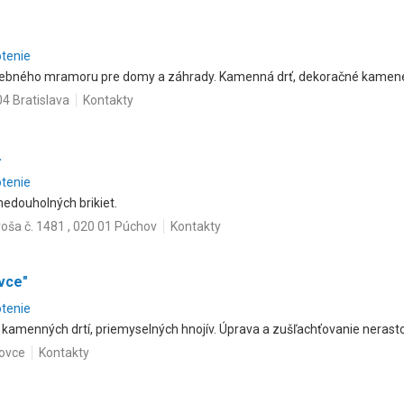
otenie
rebného mramoru pre domy a záhrady. Kamenná drť, dekoračné kamene
04 Bratislava
Kontakty
.
otenie
nedouholných brikiet.
roša č. 1481 , 020 01 Púchov
Kontakty
vce"
otenie
 kamenných drtí, priemyselných hnojív. Úprava a zušľachťovanie nerasto
ovce
Kontakty