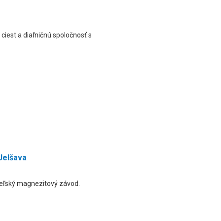
ciest a diaľničnú spoločnosť s
Jelšava
teľský magnezitový závod.