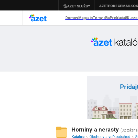
Pridaj
Horniny a nerasty
(32 zázn
Katalóg
Obchody a veľkoobchod
S