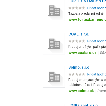
FORTEX STAVBY s.r.o
Pridať hodn
Ťažba a predaj prírodného
www.fortexkamenol
COAL, s.r.o.
Pridať hodn
Predaj uhoľných palív, pie
www.coalsro.cz
Sáz
Solmo, s.r.o.
Pridať hodn
Predaj priemyselných a p
tabletované soli. Predaj po
www.solmo.sk
Šverm
JONO, spol. s r.o.