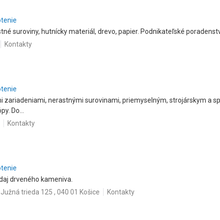
otenie
né suroviny, hutnícky materiál, drevo, papier. Podnikateľské poradenst
Kontakty
otenie
i zariadeniami, nerastnými surovinami, priemyselným, strojárskym a 
py. Do...
Kontakty
otenie
edaj drveného kameniva.
Južná trieda 125 , 040 01 Košice
Kontakty