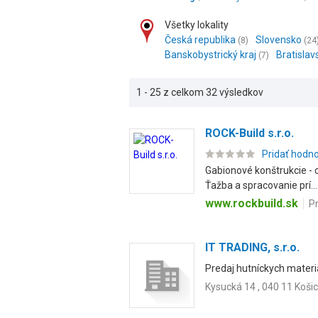
Všetky lokality
Česká republika
Slovensko
(8)
(24
Banskobystrický kraj
Bratislav
(7)
1 - 25 z celkom 32 výsledkov
ROCK-Build s.r.o.
Pridať hodn
Gabionové konštrukcie - o
Ťažba a spracovanie prí...
www.rockbuild.sk
P
IT TRADING, s.r.o.
Predaj hutníckych materiá
Kysucká 14 , 040 11 Koši