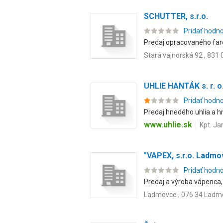
SCHUTTER, s.r.o.
Pridať hodn
Predaj opracovaného fa
Stará vajnorská 92 , 831 
UHLIE HANTÁK s. r. o
Pridať hodn
Predaj hnedého uhlia a h
www.uhlie.sk
Kpt. Ja
"VAPEX, s.r.o. Ladmo
Pridať hodn
Predaj a výroba vápenca,
Ladmovce , 076 34 Ladm