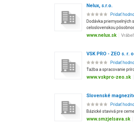
Nelux, s.r.o.
Pridať hodn
Dodávka priemyselných so
celoslovenskou pôsobnosť
www.nelux.sk
Vrábeľ
VSK PRO - ZEO s. r. o
Pridať hodn
Ťažba a spracovanie prír
www.vskpro-zeo.sk
Slovenské magnezito
Pridať hodn
Bázické stavivá pre cem
www.smzjelsava.sk