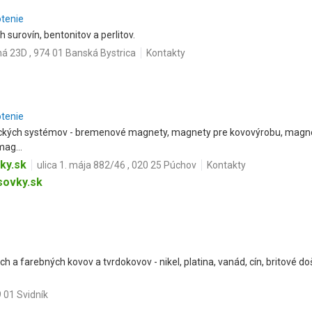
otenie
 surovín, bentonitov a perlitov.
á 23D , 974 01 Banská Bystrica
Kontakty
otenie
ckých systémov - bremenové magnety, magnety pre kovovýrobu, magnet
mag...
ky.sk
ulica 1. mája 882/46 , 020 25 Púchov
Kontakty
ovky.sk
ch a farebných kovov a tvrdokovov - nikel, platina, vanád, cín, britové doš
 01 Svidník