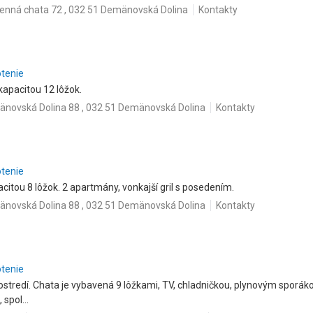
nná chata 72 , 032 51 Demänovská Dolina
Kontakty
otenie
kapacitou 12 lôžok.
novská Dolina 88 , 032 51 Demänovská Dolina
Kontakty
otenie
citou 8 lôžok. 2 apartmány, vonkajší gril s posedením.
novská Dolina 88 , 032 51 Demänovská Dolina
Kontakty
otenie
stredí. Chata je vybavená 9 lôžkami, TV, chladničkou, plynovým sporá
spol...