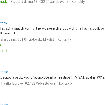
m.sk
Studená dolina 48 , 032 04 Jakubovany
Kontakty
E
otenie
atrách v piatich komfortne vybavených zrubových chatkách s podkroví
krovím. U...
rska Dolina , 031 04 Liptovský Mikuláš
Kontakty
k
c.sk
otenie
pacitou 9 osôb, kuchyňa, spoločenská miestnosť, TV, SAT, spálne, WC a s
Veľké Borové , 027 32 Veľké Borové
Kontakty
otenie