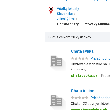
Všetky lokality
Slovensko
Žilinský kraj
Horské chaty - Liptovský Mikulá
1 - 25 z celkom 28 výsledkov
Chata sýpka
Pridať hodn
Ubytovanie v chatke na Lip
kúpaliska,...
chatasypka.sk
Prosi
Chata Alpine
Pridať hodn
Chata - 22 pevných lôžok a
www.chataalpine.sk