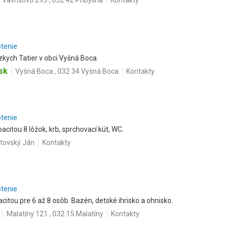
Vavrišovo 293 , 032 42 Pribylina
Kontakty
otenie
zkych Tatier v obci Vyšná Boca.
sk
Vyšná Boca , 032 34 Vyšná Boca
Kontakty
otenie
acitou 8 lôžok, krb, sprchovací kút, WC.
ptovský Ján
Kontakty
otenie
citou pre 6 až 8 osôb. Bazén, detské ihrisko a ohnisko.
Malatíny 121 , 032 15 Malatíny
Kontakty