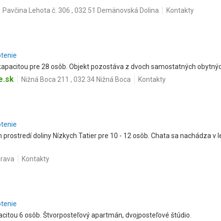
Pavčina Lehota č. 306 , 032 51 Demänovská Dolina
Kontakty
otenie
 kapacitou pre 28 osôb. Objekt pozostáva z dvoch samostatných obytnýc
e.sk
Nižná Boca 211 , 032 34 Nižná Boca
Kontakty
otenie
 prostredí doliny Nízkych Tatier pre 10 - 12 osôb. Chata sa nachádza v le
brava
Kontakty
otenie
acitou 6 osôb. Štvorposteľový apartmán, dvojposteľové štúdio.