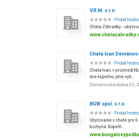
V.R.M. s.r.o.
Pridať hodn
Chata Záhradky - ubytova
www.chatazahradky.
Chata Ivan Demänovs
Pridať hodn
Chata Ivan, v prostredí N
dve kúpeľne, plne vyb...
Demänovská dolina 63 , 0
BGW spol. s r.o.
Pridať hodn
Ubytovanie v chate pre 6 
kuchyňa. Kúpeľň...
www.bungalovypodb