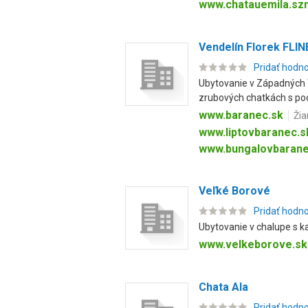
www.chatauemila.sz
Vendelín Florek FLIN
Pridať hodn
Ubytovanie v Západných T
zrubových chatkách s pod
www.baranec.sk
Žia
www.liptovbaranec.s
www.bungalovbarane
Veľké Borové
Pridať hodn
Ubytovanie v chalupe s ka
www.velkeborove.sk
Chata Ala
Pridať hodn