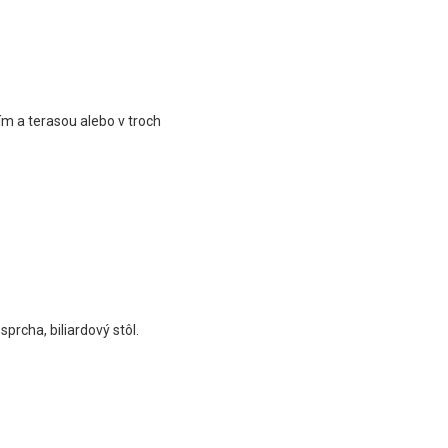
m a terasou alebo v troch
prcha, biliardový stôl.