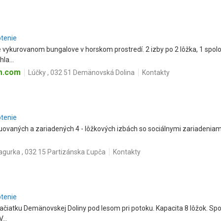
otenie
vykurovanom bungalove v horskom prostredí. 2 izby po 2 lôžka, 1 spol
la...
m.com
Lúčky , 032 51 Demänovská Dolina
Kontakty
otenie
ovaných a zariadených 4 - lôžkových izbách so sociálnymi zariadeniami, 
gurka , 032 15 Partizánska Ľupča
Kontakty
otenie
začiatku Demänovskej Doliny pod lesom pri potoku. Kapacita 8 lôžok. S
...