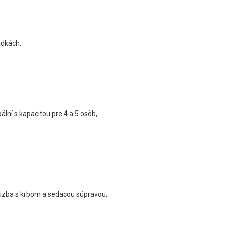
adkách.
ální s kapacitou pre 4 a 5 osôb,
ia izba s krbom a sedacou súpravou,