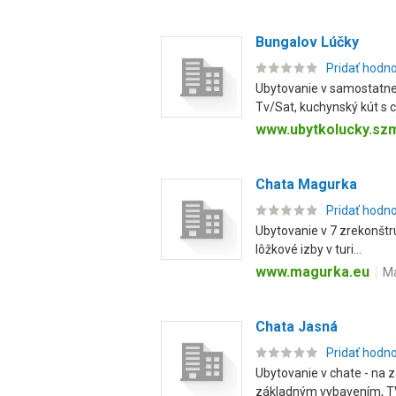
Bungalov Lúčky
Pridať hodn
Ubytovanie v samostatne 
Tv/Sat, kuchynský kút s ch
www.ubytkolucky.sz
Chata Magurka
Pridať hodn
Ubytovanie v 7 zrekonštru
lôžkové izby v turi...
www.magurka.eu
Ma
Chata Jasná
Pridať hodn
Ubytovanie v chate - na 
základným vybavením, TV