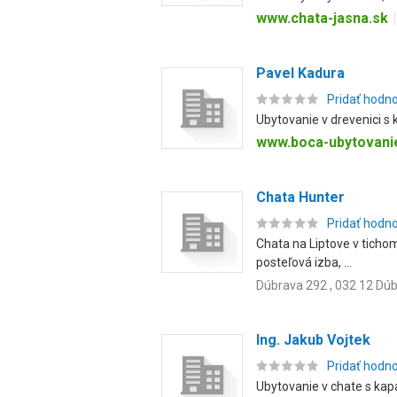
www.chata-jasna.sk
Pavel Kadura
Pridať hodn
Ubytovanie v drevenici s
www.boca-ubytovani
Chata Hunter
Pridať hodn
Chata na Liptove v tichom
posteľová izba, ...
Dúbrava 292 , 032 12 Dú
Ing. Jakub Vojtek
Pridať hodn
Ubytovanie v chate s kap