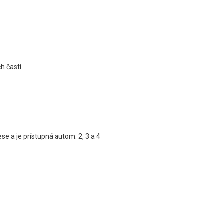
h častí.
se a je prístupná autom. 2, 3 a 4