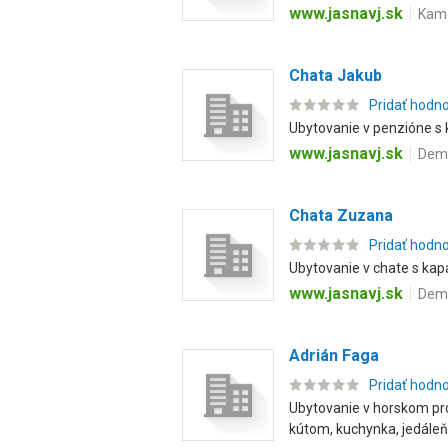
www.jasnavj.sk
Kame
Chata Jakub
Pridať hodn
Ubytovanie v penzióne s 
www.jasnavj.sk
Demä
Chata Zuzana
Pridať hodn
Ubytovanie v chate s kapa
www.jasnavj.sk
Demä
Adrián Faga
Pridať hodn
Ubytovanie v horskom pro
kútom, kuchynka, jedáleň, 