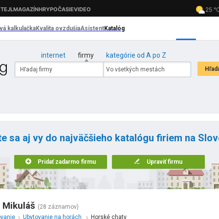
internet
firmy
kategórie od A po Z
te sa aj vy do najväčšieho katalógu firiem na Slo
Pridať zadarmo firmu
Upraviť firmu
 Mikuláš
(28 záznamov)
ovanie
Ubytovanie na horách
Horské chaty