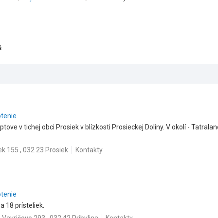
š
otenie
tove v tichej obci Prosiek v blízkosti Prosieckej Doliny. V okolí - Tatrala
ek 155 , 032 23 Prosiek
Kontakty
otenie
 18 prísteliek.