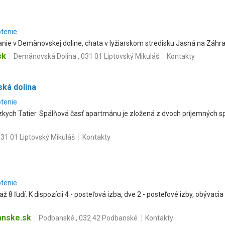
otenie
nie v Demänovskej doline, chata v lyžiarskom stredisku Jasná na Záhr
sk
Demänovská Dolina , 031 01 Liptovský Mikuláš
Kontakty
ká dolina
otenie
ízkych Tatier. Spálňová časť apartmánu je zložená z dvoch príjemných sp
31 01 Liptovský Mikuláš
Kontakty
otenie
až 8 ľudí. K dispozícii 4 - posteľová izba, dve 2 - posteľové izby, obývac
anske.sk
Podbanské , 032 42 Podbanské
Kontakty