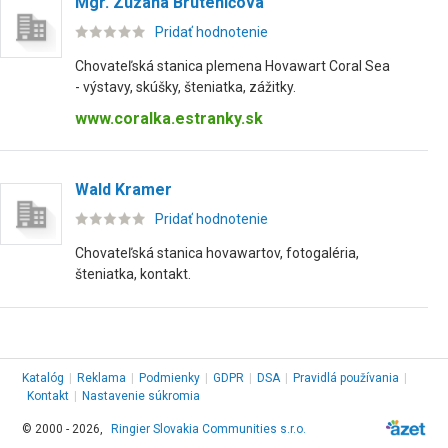
Mgr. Zuzana Bruteničová
Pridať hodnotenie
Chovateľská stanica plemena Hovawart Coral Sea
- výstavy, skúšky, šteniatka, zážitky.
www.coralka.estranky.sk
Wald Kramer
Pridať hodnotenie
Chovateľská stanica hovawartov, fotogaléria,
šteniatka, kontakt.
Katalóg
|
Reklama
|
Podmienky
|
GDPR
|
DSA
|
Pravidlá používania
|
Kontakt
|
Nastavenie súkromia
© 2000 - 2026,
Ringier Slovakia Communities s.r.o.