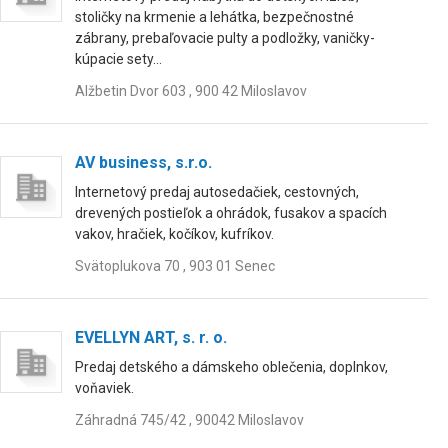
stoličky na krmenie a lehátka, bezpečnostné
zábrany, prebaľovacie pulty a podložky, vaničky-
kúpacie sety...
Alžbetin Dvor 603 , 900 42 Miloslavov
AV business, s.r.o.
Internetový predaj autosedačiek, cestovných,
drevených postieľok a ohrádok, fusakov a spacích
vakov, hračiek, kočíkov, kufríkov.
Svätoplukova 70 , 903 01 Senec
EVELLYN ART, s. r. o.
Predaj detského a dámskeho oblečenia, doplnkov,
voňaviek.
Záhradná 745/42 , 90042 Miloslavov