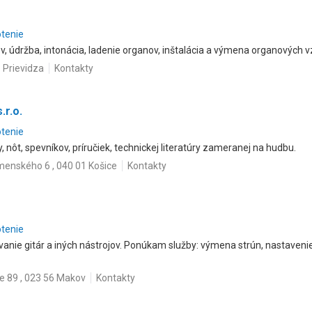
otenie
, údržba, intonácia, ladenie organov, inštalácia a výmena organových v
 Prievidza
Kontakty
r.o.
otenie
, nôt, spevníkov, príručiek, technickej literatúry zameranej na hudbu.
enského 6 , 040 01 Košice
Kontakty
otenie
ovanie gitár a iných nástrojov. Ponúkam služby: výmena strún, nastaven
e 89 , 023 56 Makov
Kontakty