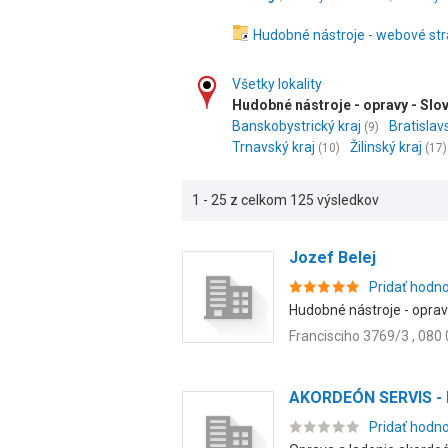
Hudobné nástroje - webové st
Všetky lokality
Hudobné nástroje - opravy - Sl
Banskobystrický kraj
Bratislav
(9)
Trnavský kraj
Žilinský kraj
(10)
(17)
1 - 25 z celkom 125 výsledkov
Jozef Belej
Pridať hodn
Hudobné nástroje - opravy
Francisciho 3769/3 , 080
AKORDEÓN SERVIS - Mi
Pridať hodn