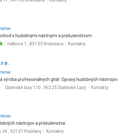
 11 , 841 06 Bratislava
Kontakty
otenie
bchod s hudobnými nástrojmi a príslušenstvom.
sk
Hálkova 1 , 831 03 Bratislava
Kontakty
r.o.
otenie
 výroba profesionálnych gitár. Opravy hudobných nástrojov.
u
Slatinské lazy 110 , 962 25 Slatinské Lazy
Kontakty
otenie
bných nástrojov a príslušenstva.
 34 , 921 01 Piešťany
Kontakty