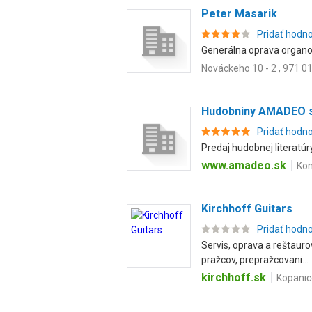
Peter Masarik
Pridať hodn
Generálna oprava organov
Nováckeho 10 - 2 , 971 01
Hudobniny AMADEO s.
Pridať hodn
Predaj hudobnej literatúry
www.amadeo.sk
Kom
Kirchhoff Guitars
Pridať hodn
Servis, oprava a reštaur
pražcov, prepražcovani...
kirchhoff.sk
Kopanic