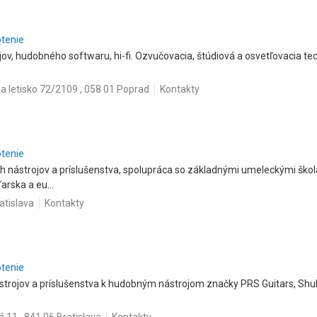
otenie
v, hudobného softwaru, hi-fi. Ozvučovacia, štúdiová a osvetľovacia tech
a letisko 72/2109 , 058 01 Poprad
Kontakty
otenie
 nástrojov a príslušenstva, spolupráca so základnými umeleckými škol
rska a eu...
atislava
Kontakty
otenie
strojov a príslušenstva k hudobným nástrojom značky PRS Guitars, Shu