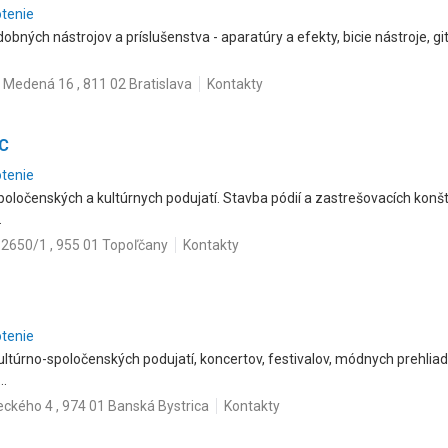
otenie
ných nástrojov a príslušenstva - aparatúry a efekty, bicie nástroje, git
Medená 16 , 811 02 Bratislava
Kontakty
EC
otenie
oločenských a kultúrnych podujatí. Stavba pódií a zastrešovacích konštru
.
2650/1 , 955 01 Topoľčany
Kontakty
otenie
ultúrno-spoločenských podujatí, koncertov, festivalov, módnych prehlia
..
ckého 4 , 974 01 Banská Bystrica
Kontakty