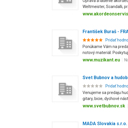
Oprava a ladenie akordeó
Weltmeister, Scandalli, pr.
www.akordeonservis
František Buraš - FR
Pridať hodn
Ponúkame Vám na predaj h
notový materiál. Poskytuj.
www.muzikant.eu
N
Svet Bubnov a hudob
Pridať hodn
Venujeme sa predaju hud
gitary, bicie, dychové nástr
www.svetbubnov.sk
MADA Slovakia s.r.o.