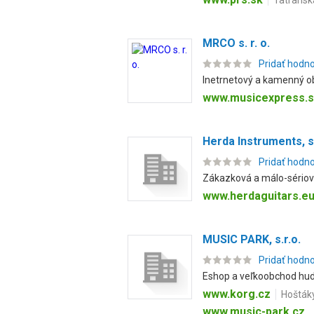
Tatranská
MRCO s. r. o.
Pridať hodn
Inetrnetový a kamenný o
www.musicexpress.
Herda Instruments, s.
Pridať hodn
Zákazková a málo-sériová
www.herdaguitars.e
MUSIC PARK, s.r.o.
Pridať hodn
Eshop a veľkoobchod hudo
www.korg.cz
Hoštáky
www.music-park.cz