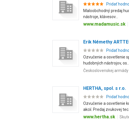
Pridať hodn
Maloobchodný predaj hudob
nástroje, klávesov...
www.madamusic.sk
Erik Némethy ARTT
Pridať hodn
Ozvučenie a osvetlenie sp
hudobných nástrojov, os..
Československej armády 
HERTHA, spol. s r.o.
Pridať hodn
Ozvučenie a osvetlenie k
akcií. Predaj zvukovej tec.
www.hertha.sk
Skute