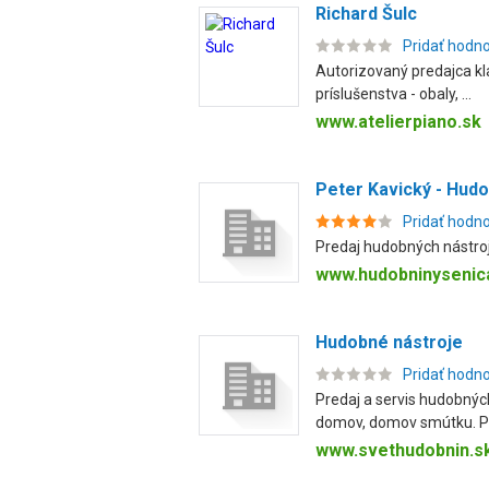
Richard Šulc
Pridať hodn
Autorizovaný predajca kla
príslušenstva - obaly, ...
www.atelierpiano.sk
Peter Kavický - Hud
Pridať hodn
Predaj hudobných nástroj
www.hudobninysenic
Hudobné nástroje
Pridať hodn
Predaj a servis hudobných
domov, domov smútku. Pr
www.svethudobnin.s