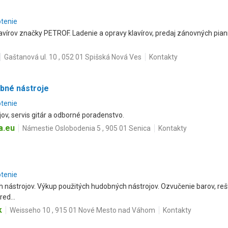
otenie
vírov značky PETROF. Ladenie a opravy klavírov, predaj zánovných pianín
Gaštanová ul. 10 , 052 01 Spišská Nová Ves
Kontakty
obné nástroje
otenie
ov, servis gitár a odborné poradenstvo.
a.eu
Námestie Oslobodenia 5 , 905 01 Senica
Kontakty
otenie
 nástrojov. Výkup použitých hudobných nástrojov. Ozvučenie barov, rešta
ed...
k
Weisseho 10 , 915 01 Nové Mesto nad Váhom
Kontakty