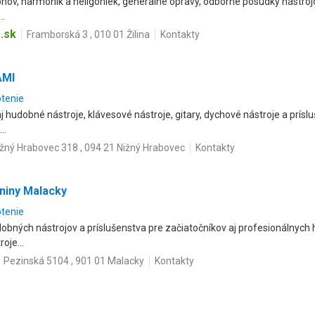
nov, harmoník a heligóniek, generálne opravy, odborné posudky nástrojo
..
.sk
Framborská 3 , 010 01 Žilina
Kontakty
AMI
otenie
udobné nástroje, klávesové nástroje, gitary, dychové nástroje a prís
..
ižný Hrabovec 318 , 094 21 Nižný Hrabovec
Kontakty
niny Malacky
otenie
obných nástrojov a príslušenstva pre začiatočníkov aj profesionálnyc
oje...
Pezinská 5104 , 901 01 Malacky
Kontakty