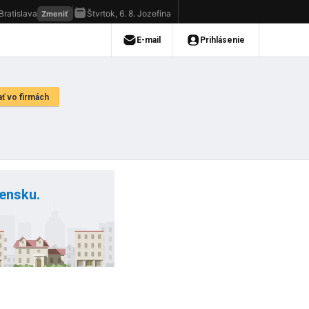
vensku.