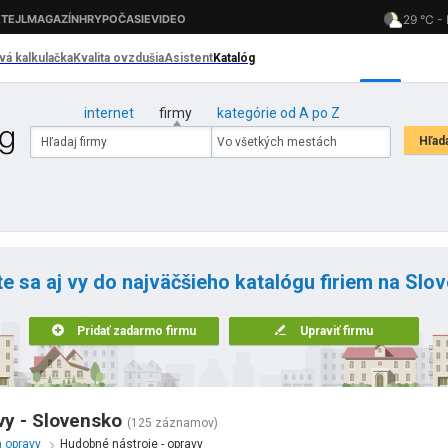
internet
firmy
kategórie od A po Z
te sa aj vy do najväčšieho katalógu firiem na Slo
Pridať zadarmo firmu
Upraviť firmu
vy - Slovensko
(125 záznamov)
a opravy
Hudobné nástroje - opravy