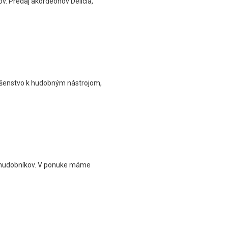
v. Predaj akordeónov Delicia,
lušenstvo k hudobným nástrojom,
h hudobníkov. V ponuke máme