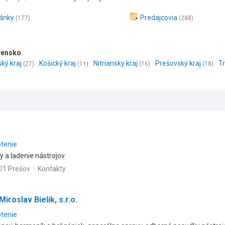
ránky
Predajcovia
(177)
(288)
ovensko
ský kraj
Košický kraj
Nitriansky kraj
Prešovský kraj
Tr
(27)
(11)
(16)
(18)
otenie
 a ladenie nástrojov.
 01 Prešov
Kontakty
roslav Bielik, s.r.o.
otenie