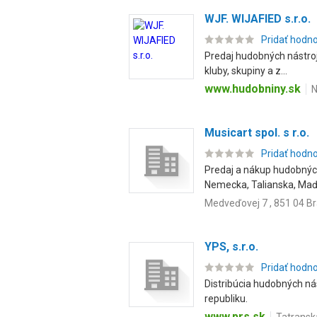
WJF. WIJAFIED s.r.o.
Pridať hodn
Predaj hudobných nástrojo
kluby, skupiny a z...
www.hudobniny.sk
N
Musicart spol. s r.o.
Pridať hodn
Predaj a nákup hudobných
Nemecka, Talianska, Maďa
Medveďovej 7 , 851 04 Br
YPS, s.r.o.
Pridať hodn
Distribúcia hudobných ná
republiku.
www.prs.sk