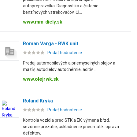
autoprepravníka. Diagnostika a čistenie
benzínových vstrekovačov. Či...
www.mm-diely.sk
Roman Varga - RWK unit
Pridať hodnotenie
Predaj automobilových a priemyselných olejov a
mazív, autodielov autochémie, aditív ...
www.olejrwk.sk
Roland Kryka
Pridať hodnotenie
Kontrola vozidla pred STK a EK, výmena bŕzd,
sezónne prezutie, uskladnenie pneumatík, oprava
defektov.