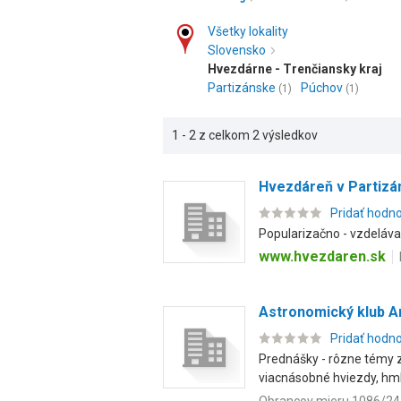
Všetky lokality
Slovensko
Hvezdárne - Trenčiansky kraj
Partizánske
Púchov
(1)
(1)
1 - 2 z celkom 2 výsledkov
Hvezdáreň v Partiz
Pridať hodn
Popularizačno - vzdeláva
www.hvezdaren.sk
Astronomický klub A
Pridať hodn
Prednášky - rôzne témy z
viacnásobné hviezdy, hmlo