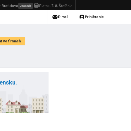
vensku.