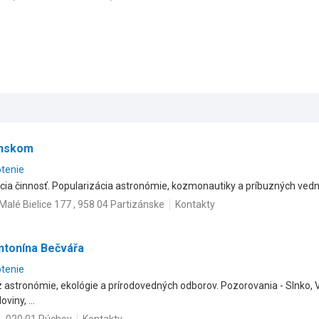
ánskom
otenie
cia činnosť. Popularizácia astronómie, kozmonautiky a príbuzných ved
Malé Bielice 177 , 958 04 Partizánske
Kontakty
ntonína Bečvářa
otenie
 astronómie, ekológie a prírodovedných odborov. Pozorovania - Slnko, V
viny, ...