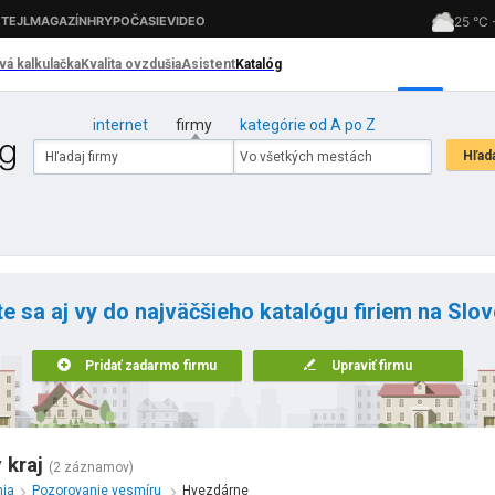
internet
firmy
kategórie od A po Z
te sa aj vy do najväčšieho katalógu firiem na Slo
Pridať zadarmo firmu
Upraviť firmu
 kraj
(2 záznamov)
mia
Pozorovanie vesmíru
Hvezdárne