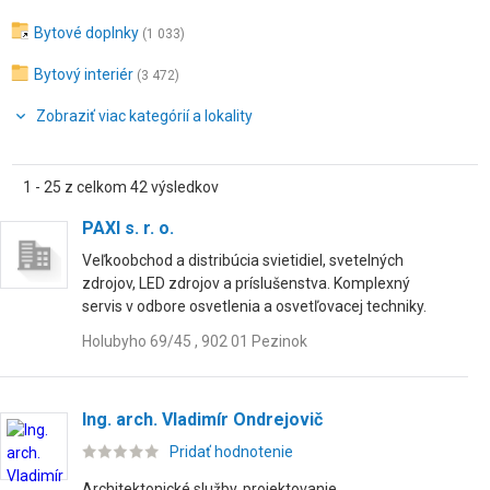
Bytové doplnky
(1 033)
Bytový interiér
(3 472)
Zobraziť viac kategórií a lokality
1 - 25 z celkom 42 výsledkov
PAXI s. r. o.
Veľkoobchod a distribúcia svietidiel, svetelných
zdrojov, LED zdrojov a príslušenstva. Komplexný
servis v odbore osvetlenia a osvetľovacej techniky.
Holubyho 69/45 , 902 01 Pezinok
Ing. arch. Vladimír Ondrejovič
Pridať hodnotenie
Architektonické služby, projektovanie,