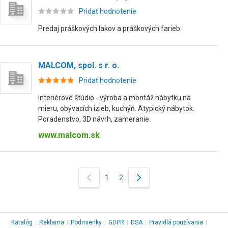
Pridať hodnotenie
Predaj práškových lakov a práškových farieb.
MALCOM, spol. s r. o.
Pridať hodnotenie
Interiérové štúdio - výroba a montáž nábytku na
mieru, obývacích izieb, kuchýň. Atypický nábytok.
Poradenstvo, 3D návrh, zameranie.
www.malcom.sk
1
2
Katalóg
|
Reklama
|
Podmienky
|
GDPR
|
DSA
|
Pravidlá používania
|