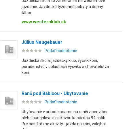
Jazdecká škola so zameraním na westernové
jazdenie. Jazdecké týždenné pobyty a denný
tábor.
www.westernklub.sk
Július Neugebauer
Pridať hodnotenie
Jazdecká škola, jazdecký klub, výcvik koní,
poradenstvo v oblastiach výcviku a chovateľstva
koní.
Ranč pod Babicou - Ubytovanie
Pridať hodnotenie
Ubytovanie v prírode priamo na ranči v penzióne
alebo bungalove s celkovou kapacitou 94 osôb.
Pre hostí rôzne aktivity - jazda na koni, volejbal,