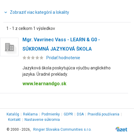
Zobraziť viac kategórií a lokality
1 - 1 z celkom 1 výsledkov
Mgr. Vavrinec Vass - LEARN & G0 -
SÚKROMNÁ JAZYKOVÁ ŠKOLA
Pridať hodnotenie
Jazyková škola poskytujúca výučbu anglického
jazyka. Úradné preklady.
www.learnandgo.sk
Katalóg
|
Reklama
|
Podmienky
|
GDPR
|
DSA
|
Pravidlá používania
|
Kontakt
|
Nastavenie súkromia
© 2000 - 2026,
Ringier Slovakia Communities s.r.o.