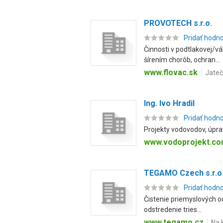
PROVOTECH s.r.o.
Pridať hodn
Činnosti v podtlakovej/v
šírením chorôb, ochran...
www.flovac.sk
Jateč
Ing. Ivo Hradil
Pridať hodn
Projekty vodovodov, úpra
www.vodoprojekt.c
TEGAMO Czech s.r.o
Pridať hodn
Čistenie priemyslových od
odstredenie tries...
www.tegamo.cz
Na 