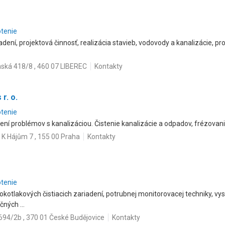
otenie
dení, projektová činnosť, realizácia stavieb, vodovody a kanalizácie, p
nská 418/8 , 460 07 LIBEREC
Kontakty
 r. o.
otenie
ení problémov s kanalizáciou. Čistenie kanalizácie a odpadov, frézovani
K Hájům 7 , 155 00 Praha
Kontakty
otenie
sokotlakových čistiacich zariadení, potrubnej monitorovacej techniky, vy
ných ...
 694/2b , 370 01 České Budějovice
Kontakty