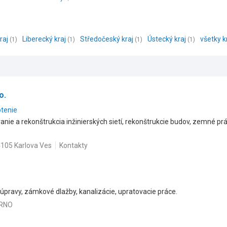
raj
Liberecký kraj
Středočeský kraj
Ústecký kraj
všetky k
(1)
(1)
(1)
(1)
o.
otenie
anie a rekonštrukcia inžinierských sietí, rekonštrukcie budov, zemné pr
105 Karlova Ves
Kontakty
úpravy, zámkové dlažby, kanalizácie, upratovacie práce.
BRNO