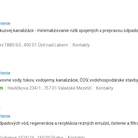
otenie
ákuovej kanalizácii - minimalizovanie rizík spojených s prepravou odpad
ní 1880/63 , 400 01 Ústí nad Labem
Kontakty
otenie
vovne vody, tokov, vodojemy, kanalizácie, ČOV, vodohospodárske stavby
om
Havlíčkova 234/1 , 757 01 Valašské Meziříčí
Kontakty
.
otenie
padových vôd, regenerácia a recyklácia rezných emulzií, čistenie a filtrá
Kodymce 1524/16 , 160 00 Praha
Kontakty