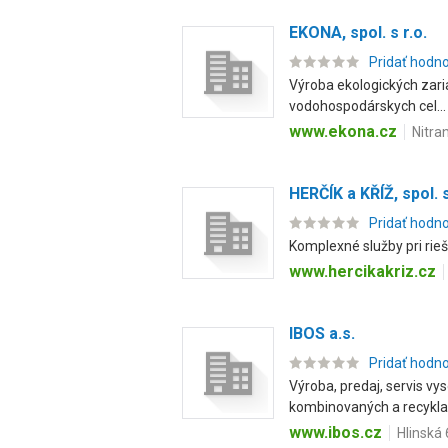
EKONA, spol. s r.o.
Pridať hodn
Výroba ekologických zaria
vodohospodárskych cel...
www.ekona.cz
Nitra
HERČÍK a KŘÍŽ, spol. s
Pridať hodn
Komplexné služby pri rieš
www.hercikakriz.cz
IBOS a.s.
Pridať hodn
Výroba, predaj, servis vy
kombinovaných a recyklač
www.ibos.cz
Hlinská