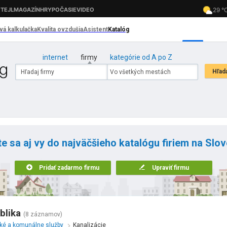
internet
firmy
kategórie od A po Z
te sa aj vy do najväčšieho katalógu firiem na Slo
Pridať zadarmo firmu
Upraviť firmu
blika
(8 záznamov)
cké a komunálne služby
Kanalizácie