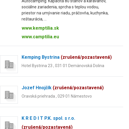
Autocamping. Kapacita 80 stanov a karavanov,
sociálne zariadenia, sprcha s teplou vodou,
priestor na umývanie riadu, práčovňa, kuchynka,
reštaurácia, ...
www.kemptilia.sk
www.camptilia.eu
Kemping Bystrina
(zrušená/pozastavená)
Hotel Bystrina 23 , 031 01 Demänovská Dolina
Jozef Hnojčík
(zrušená/pozastavená)
Oravská priehrada , 029 01 Námestovo
K R E D I T P.K. spol. s r.o.
(zrušená/pozastavená)