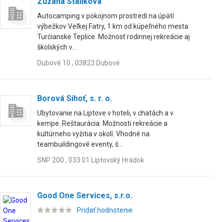
Zuzana Štáliková
Autocamping v pokojnom prostredí na úpätí
výbežkov Veľkej Fatry, 1 km od kúpeľného mesta
Turčianske Teplice. Možnosť rodinnej rekreácie aj
školských v...
Dubové 10 , 03823 Dubové
Borová Sihoť, s. r. o.
Ubytovanie na Liptove v hoteli, v chatách a v
kempe. Reštaurácia. Možnosti rekreácie a
kultúrneho vyžitia v okolí. Vhodné na
teambuildingové eventy, š...
SNP 200 , 033 01 Liptovský Hrádok
Good One Services, s.r.o.
Pridať hodnotenie