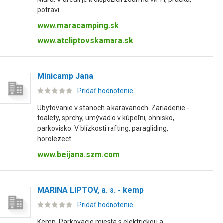
potravi...
www.maracamping.sk
www.atcliptovskamara.sk
Minicamp Jana
Pridať hodnotenie
Ubytovanie v stanoch a karavanoch. Zariadenie -
toalety, sprchy, umývadlo v kúpeľni, ohnisko,
parkovisko. V blízkosti rafting, paragliding,
horolezect...
www.beijana.szm.com
MARINA LIPTOV, a. s. - kemp
Pridať hodnotenie
Kemp. Parkovacie miesta s elektrickou a