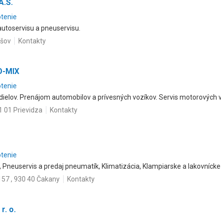
A.Š.
otenie
autoservisu a pneuservisu.
ešov
Kontakty
O-MIX
otenie
dielov. Prenájom automobilov a prívesných vozíkov. Servis motorových v
1 01 Prievidza
Kontakty
otenie
, Pneuservis a predaj pneumatík, Klimatizácia, Klampiarske a lakovnícke
57 , 930 40 Čakany
Kontakty
r. o.