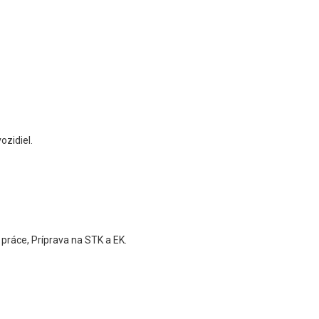
ozidiel.
 práce, Príprava na STK a EK.