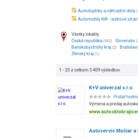
Autodoplnky a náhradné diely
Automobily KIA - webové strán
Všetky lokality
Česká republika
Slovensko
(582)
(
Banskobystrický kraj
Bratislav
(2)
Žilinský kraj
(1)
1 - 25 z celkom 3 409 výsledkov
K+V univerzal s.r.o.
Pridať hodn
Výmena a predaj autoskie
www.autosklokrajice
Autoservis Močiar a 