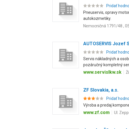
Pridať hodn
Pneuservis, opravy motoro
autokozmetiky.
Nemocničná 1791/48 , 05
AUTOSERVIS Jozef Sz
Pridať hodn
Servis nákladných a osob
pozáručný kompletný serv
www.servislkw.sk
Ž
ZF Slovakia, a.s.
Pridať hodn
Výroba a predaj kompone
www.zf.com
Ul. Zepp