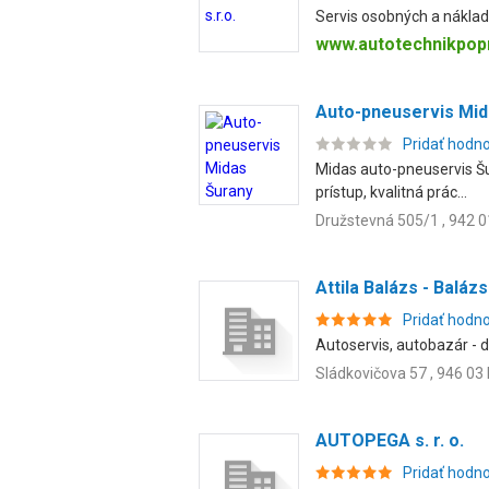
Servis osobných a nákla
www.autotechnikpop
Auto-pneuservis Mid
Pridať hodn
Midas auto-pneuservis Šur
prístup, kvalitná prác...
Družstevná 505/1 , 942 0
Attila Balázs - Baláz
Pridať hodn
Autoservis, autobazár - d
Sládkovičova 57 , 946 03
AUTOPEGA s. r. o.
Pridať hodn