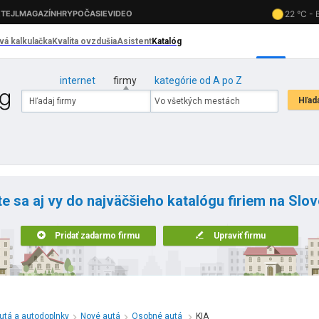
internet
firmy
kategórie od A po Z
te sa aj vy do najväčšieho katalógu firiem na Slo
Pridať zadarmo firmu
Upraviť firmu
utá a autodoplnky
Nové autá
Osobné autá
KIA