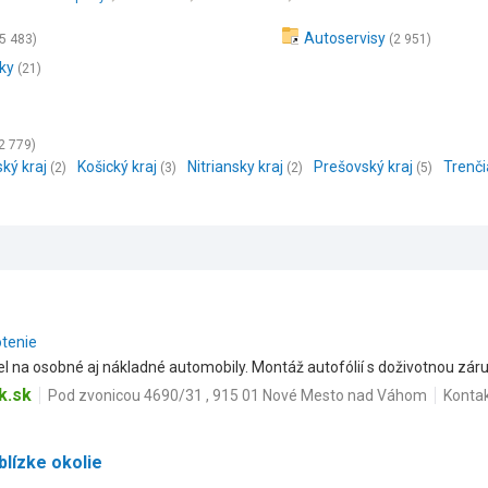
Autoservisy
(5 483)
(2 951)
ky
(21)
2 779)
ský kraj
Košický kraj
Nitriansky kraj
Prešovský kraj
Trenči
(2)
(3)
(2)
(5)
otenie
l na osobné aj nákladné automobily. Montáž autofólií s doživotnou zár
k.sk
Pod zvonicou 4690/31 , 915 01 Nové Mesto nad Váhom
Konta
blízke okolie