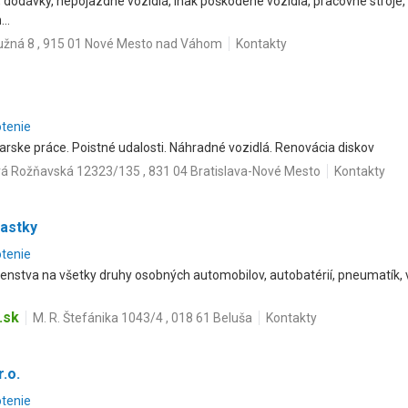
 dodávky, nepojazdné vozidlá, inak poškodené vozidla, pracovné stroje, 
..
užná 8 , 915 01 Nové Mesto nad Váhom
Kontakty
otenie
arske práce. Poistné udalosti. Náhradné vozidlá. Renovácia diskov
á Rožňavská 12323/135 , 831 04 Bratislava-Nové Mesto
Kontakty
iastky
otenie
šenstva na všetky druhy osobných automobilov, autobatérií, pneumatík, v
.sk
M. R. Štefánika 1043/4 , 018 61 Beluša
Kontakty
.o.
otenie