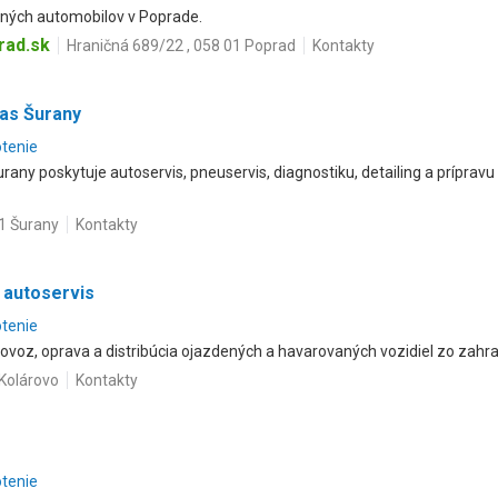
dných automobilov v Poprade.
rad.sk
Hraničná 689/22 , 058 01 Poprad
Kontakty
as Šurany
otenie
any poskytuje autoservis, pneuservis, diagnostiku, detailing a prípravu
1 Šurany
Kontakty
s autoservis
otenie
ovoz, oprava a distribúcia ojazdených a havarovaných vozidiel zo zahra
 Kolárovo
Kontakty
otenie