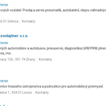
otenie
vých vozidiel. Predaj a servis pneumatík, autobatérií, olejov, náhradnýc
6 01 Gelnica
Kontakty
onlajtner s.r.o.
otenie
ných automobilov a autobusov, pneuservis, diagnostika LKW/PKW, plnenie
is, mo...
irany 156 , 951 74 Žirany
Kontakty
otenie
ntov hnacieho ústrojenstva a podvozkov pre automobilový priemysel.
elina 1 , 934 01 Levice
Kontakty