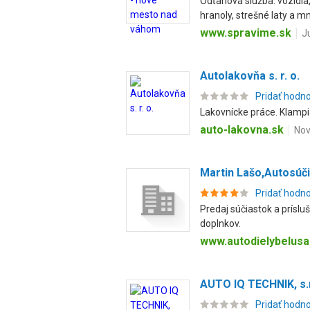
Odťahová služba: vozidla,
hranoly, strešné laty a mn.
www.spravime.sk
J
Autolakovňa s. r. o.
Pridať hodn
Lakovnícke práce. Klampi
auto-lakovna.sk
Nov
Martin Lašo,Autosúč
Pridať hodn
Predaj súčiastok a príslu
doplnkov.
www.autodielybelusa
AUTO IQ TECHNIK, s.r
Pridať hodn