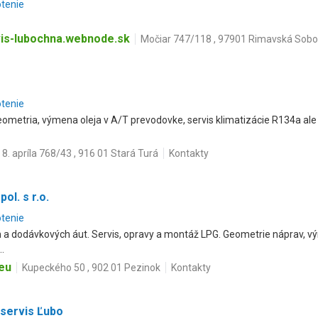
otenie
is-lubochna.webnode.sk
Močiar 747/118 , 97901 Rimavská Sobo
otenie
eometria, výmena oleja v A/T prevodovke, servis klimatizácie R134a ale
8. apríla 768/43 , 916 01 Stará Turá
Kontakty
l. s r.o.
otenie
 a dodávkových áut. Servis, opravy a montáž LPG. Geometrie náprav, vým
..
eu
Kupeckého 50 , 902 01 Pezinok
Kontakty
servis Ľubo