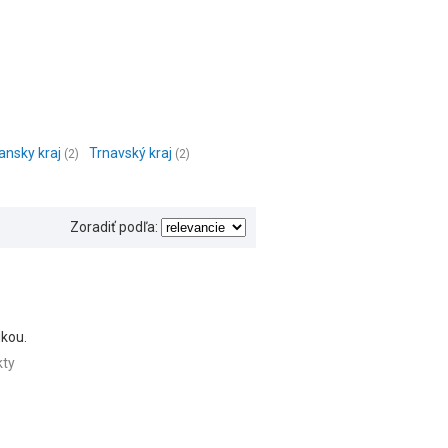
ansky kraj
Trnavský kraj
(2)
(2)
Zoradiť podľa:
ukou.
kty