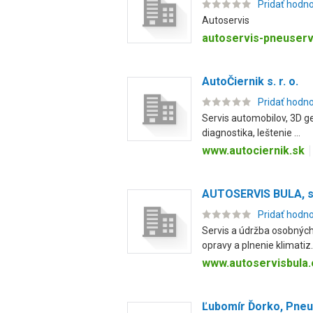
Pridať hodn
Autoservis
autoservis-pneuserv
AutoČiernik s. r. o.
Pridať hodn
Servis automobilov, 3D g
diagnostika, leštenie ...
www.autociernik.sk
AUTOSERVIS BULA, spo
Pridať hodn
Servis a údržba osobných
opravy a plnenie klimatiz.
www.autoservisbula.
Ľubomír Ďorko, Pneu