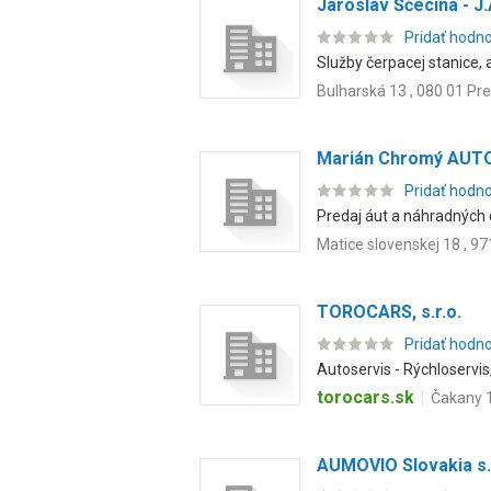
Jaroslav Ščecina - J.
Pridať hodn
Služby čerpacej stanice, 
Bulharská 13 , 080 01 Pr
Marián Chromý AUT
Pridať hodn
Predaj áut a náhradných 
Matice slovenskej 18 , 97
TOROCARS, s.r.o.
Pridať hodn
Autoservis - Rýchloservis
torocars.sk
Čakany 1
AUMOVIO Slovakia s. 