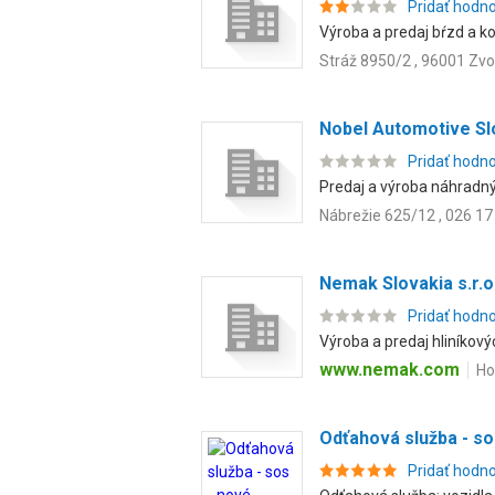
Pridať hodn
Výroba a predaj bŕzd a k
Stráž 8950/2 , 96001 Zvo
Nobel Automotive Slo
Pridať hodn
Predaj a výroba náhradný
Nábrežie 625/12 , 026 17
Nemak Slovakia s.r.o
Pridať hodn
Výroba a predaj hliníkový
www.nemak.com
Ho
Odťahová služba - s
Pridať hodn