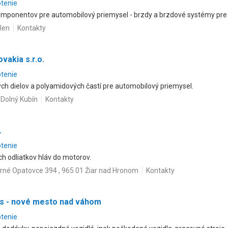
otenie
omponentov pre automobilový priemysel - brzdy a brzdové systémy pre 
len
Kontakty
vakia s.r.o.
otenie
ch dielov a polyamidových častí pre automobilový priemysel.
 Dolný Kubín
Kontakty
.
otenie
ch odliatkov hláv do motorov.
rné Opatovce 394 , 965 01 Žiar nad Hronom
Kontakty
os - nové mesto nad váhom
otenie