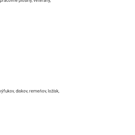
pracovné plošiny, veterány,
ýfukov, diskov, remeňov, ložísk,