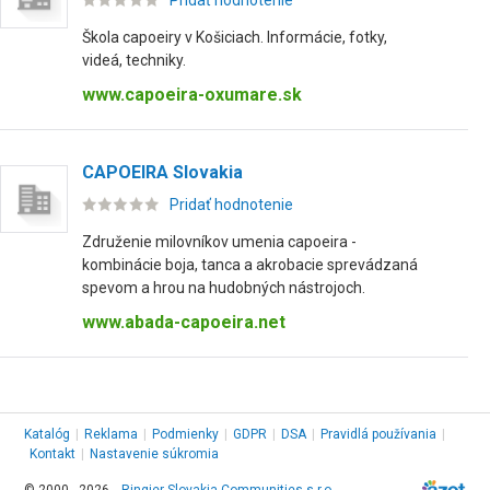
Pridať hodnotenie
Škola capoeiry v Košiciach. Informácie, fotky,
videá, techniky.
www.capoeira-oxumare.sk
CAPOEIRA Slovakia
Pridať hodnotenie
Združenie milovníkov umenia capoeira -
kombinácie boja, tanca a akrobacie sprevádzaná
spevom a hrou na hudobných nástrojoch.
www.abada-capoeira.net
Katalóg
|
Reklama
|
Podmienky
|
GDPR
|
DSA
|
Pravidlá používania
|
Kontakt
|
Nastavenie súkromia