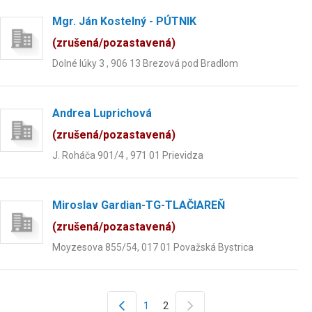
Mgr. Ján Kostelný - PÚTNIK
(zrušená/pozastavená)
Dolné lúky 3 , 906 13 Brezová pod Bradlom
Andrea Luprichová
(zrušená/pozastavená)
J. Roháča 901/4 , 971 01 Prievidza
Miroslav Gardian-TG-TLAČIAREŇ
(zrušená/pozastavená)
Moyzesova 855/54, 017 01 Považská Bystrica
1
2