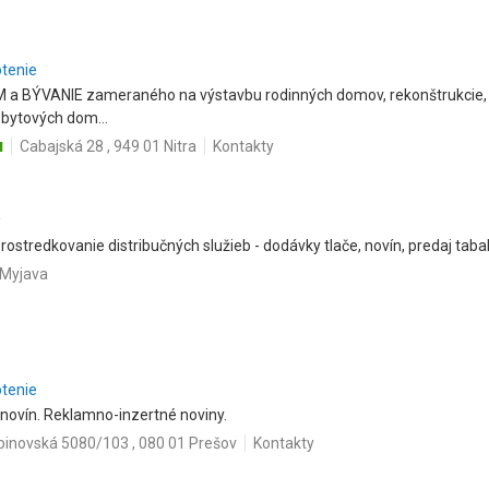
otenie
a BÝVANIE zameraného na výstavbu rodinných domov, rekonštrukcie, 
bytových dom...
u
Cabajská 28 , 949 01 Nitra
Kontakty
.
rostredkovanie distribučných služieb - dodávky tlače, novín, predaj tab
 Myjava
otenie
novín. Reklamno-inzertné noviny.
binovská 5080/103 , 080 01 Prešov
Kontakty