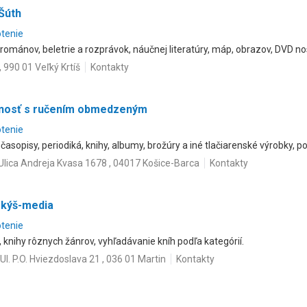
Šúth
otenie
ománov, beletrie a rozprávok, náučnej literatúry, máp, obrazov, DVD no
 990 01 Veľký Krtíš
Kontakty
nosť s ručením obmedzeným
otenie
 časopisy, periodiká, knihy, albumy, brožúry a iné tlačiarenské výrobky, p
Ulica Andreja Kvasa 1678 , 04017 Košice-Barca
Kontakty
okýš-media
otenie
, knihy rôznych žánrov, vyhľadávanie kníh podľa kategórií.
Ul. P.O. Hviezdoslava 21 , 036 01 Martin
Kontakty