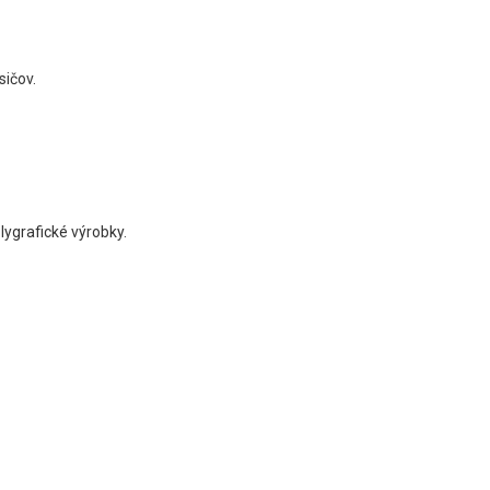
sičov.
olygrafické výrobky.