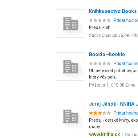
Kníhkupectvo Books
Pridať hodn
Predaj kníh.
Sama Chalupku 6296/20F 
Bookio--bookio
Pridať hodn
Objavte svet príbehov, poz
ktorý vás poh...
Poštová 1 , 010 08 Žilina
Juraj Jánoš - KNIHA
Pridať hodn
Predaj - detské knihy, ek
mapy.
www.kniha.sk
Obchod