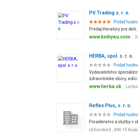
PV Trading s. r. o.
Pridať hodn
Predaj literatúry pre deti
www.knihyeu.com
S
HERBA, spol. s. r. o.
Pridať hodn
Vydavateľstvo špecializo
zdravotnícke obory, edíci..
www.herba.sk
Limbov
Reflex Plus, s. r. o.
Pridať hodn
Poradenstvo a služby v ob
Učňovská 6 , 040 15 Koši