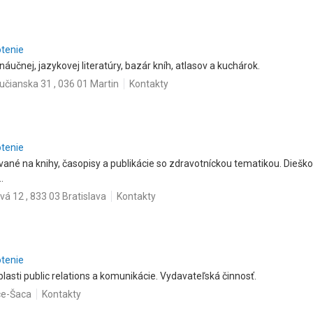
otenie
, náučnej, jazykovej literatúry, bazár kníh, atlasov a kuchárok.
učianska 31 , 036 01 Martin
Kontakty
otenie
vané na knihy, časopisy a publikácie so zdravotníckou tematikou. Dieško
.
á 12 , 833 03 Bratislava
Kontakty
otenie
lasti public relations a komunikácie. Vydavateľská činnosť.
ce-Šaca
Kontakty