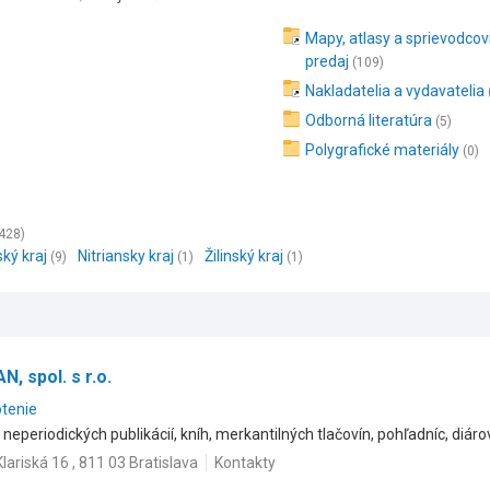
Mapy, atlasy a sprievodcovi
predaj
(109)
Nakladatelia a vydavatelia
Odborná literatúra
(5)
Polygrafické materiály
(0)
428)
ský kraj
Nitriansky kraj
Žilinský kraj
(9)
(1)
(1)
, spol. s r.o.
otenie
neperiodických publikácií, kníh, merkantilných tlačovín, pohľadníc, diáro
Klariská 16 , 811 03 Bratislava
Kontakty