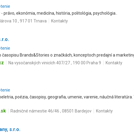
otenie
 - právo, ekonómia, medicína, história, politológia, psychológia..
lárova 10 , 917 01 Trnava
Kontakty
r.o.
otenie
časopisu Brands&Stories o značkách, konceptoch predajní a marketingu
cz
Na vysočanských vinicích 407/27 , 190 00 Praha 9
Kontakty
otenie
beletria, poézia, časopisy, geografia, umenie, varenie, náučná literatúra
.sk
Radničné námestie 46/46 , 08501 Bardejov
Kontakty
y, s.r.o.