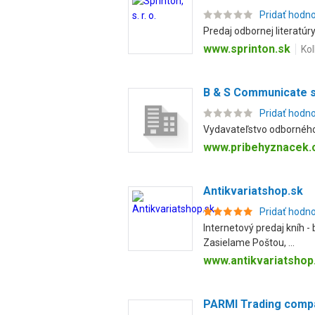
Pridať hodn
Predaj odbornej literatúry
www.sprinton.sk
Kol
B & S Communicate s.
Pridať hodn
Vydavateľstvo odborného 
www.pribehyznacek.
Antikvariatshop.sk
Pridať hodn
Internetový predaj kníh - 
Zasielame Poštou, ...
www.antikvariatshop
PARMI Trading compan