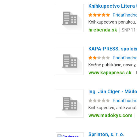
Kníhkupectvo Litera 
Pridať hodn
Kníhkupectvo s ponukou, r
hrebenda.sk
SNP 11 ,
KAPA-PRESS, spoloč
Pridať hodn
Knižné publikácie, noviny,
www.kapapress.sk
Ing. Ján Cíger - Mäd
Pridať hodn
Kníhkupectvo, antikvariát
www.madokys.com
Sprinton, s. r. o.