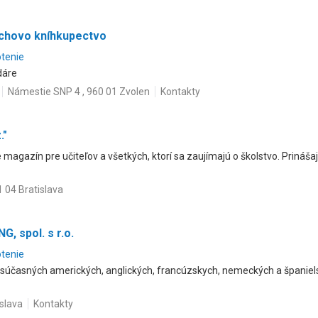
chovo kníhkupectvo
otenie
dáre
Námestie SNP 4 , 960 01 Zvolen
Kontakty
."
e magazín pre učiteľov a všetkých, ktorí sa zaujímajú o školstvo. Prináš
 04 Bratislava
, spol. s r.o.
otenie
 súčasných amerických, anglických, francúzskych, nemeckých a španiel
islava
Kontakty