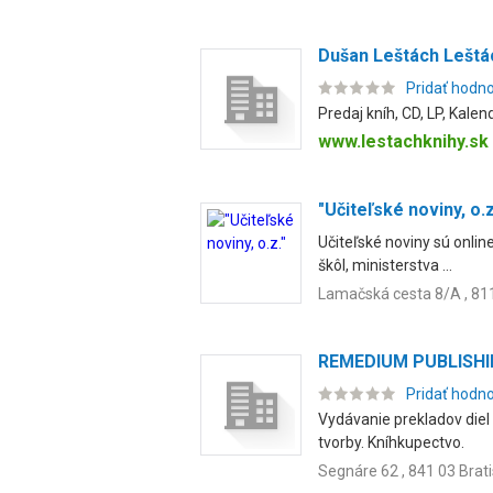
Dušan Leštách Leštá
Pridať hodn
Predaj kníh, CD, LP, Kalen
www.lestachknihy.sk
"Učiteľské noviny, o.z
Učiteľské noviny sú onlin
škôl, ministerstva ...
Lamačská cesta 8/A , 811
REMEDIUM PUBLISHING
Pridať hodn
Vydávanie prekladov diel
tvorby. Kníhkupectvo.
Segnáre 62 , 841 03 Brat