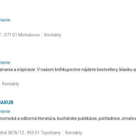
otenie
, 071 01 Michalovce
Kontakty
otenie
nania a inšpirácie. V našom kníhkupectve nájdete bestsellery, klasiku aj d
Kontakty
 JAKUB
otenie
onomická a odborná literatúra, kuchárske publikácie, pohľadnice, omaľov
ná 3876/12 , 955 01 Topoľčany
Kontakty