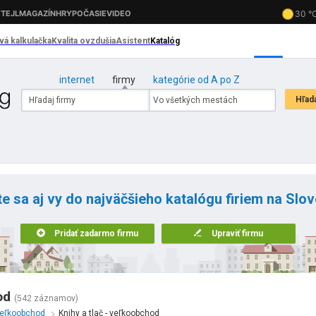
internet
firmy
kategórie od A po Z
te sa aj vy do najväčšieho katalógu firiem na Slo
Pridať zadarmo firmu
Upraviť firmu
od
(542 záznamov)
eľkoobchod
Knihy a tlač - veľkoobchod