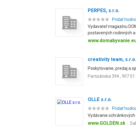
PERPES, s.r.o.
Pridať hodn
Vydavateľ magazínu DOM 
postavených rodinných a 
www.domabyvanie.e
creativity team, s.r.o
Poskytovanie, predaj a sp
Partizánska 394 , 907 01
OLLE s.r.o.
Pridať hodn
Vydávanie schránkových 
www.GOLDEN.sk
Sa