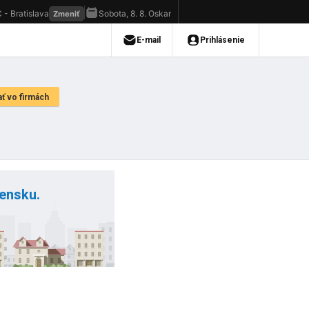
vensku.