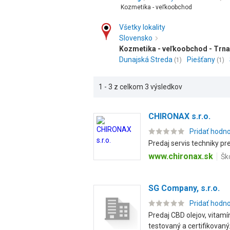
Kozmetika - veľkoobchod
Všetky lokality
Slovensko
Kozmetika - veľkoobchod - Trna
Dunajská Streda
Piešťany
(1)
(1)
1 - 3 z celkom 3 výsledkov
CHIRONAX s.r.o.
Pridať hodn
Predaj servis techniky p
www.chironax.sk
Šk
SG Company, s.r.o.
Pridať hodn
Predaj CBD olejov, vitamí
testovaný a certifikovaný