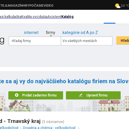
internet
firmy
kategórie od A po Z
te sa aj vy do najväčšieho katalógu firiem na Slo
Pridať zadarmo firmu
Upraviť firmu
 - Trnavský kraj
(3 záznamov)
eľkoobchod
Drogéria a chémia - veľkoobchod