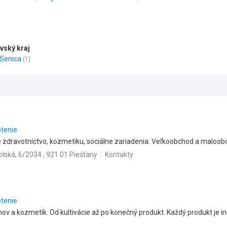
vský kraj
Senica
(1)
otenie
re zdravotníctvo, kozmetiku, sociálne zariadenia. Veľkoobchod a maloob
olská, 6/2034 , 921 01 Piešťany
Kontakty
otenie
nov a kozmetík. Od kultivácie až po konečný produkt. Každý produkt je i
.