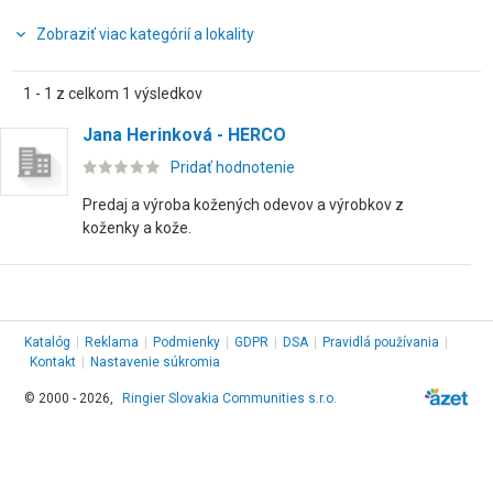
Zobraziť viac kategórií a lokality
1 - 1 z celkom 1 výsledkov
Jana Herinková - HERCO
Pridať hodnotenie
Predaj a výroba kožených odevov a výrobkov z
koženky a kože.
Katalóg
|
Reklama
|
Podmienky
|
GDPR
|
DSA
|
Pravidlá používania
|
Kontakt
|
Nastavenie súkromia
© 2000 - 2026,
Ringier Slovakia Communities s.r.o.