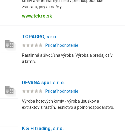
krmív a veterinárnych liečiv pre hospodárske
zvieratá, psy a mačky.
www.tekro.sk
TOPAGRO, s.r.o.
Pridať hodnotenie
Rastlinná a živočíšna výroba. Výroba a predaj osív
a krmív.
DEVANA spol. s r. o.
Pridať hodnotenie
Výroba hotových krmív - výroba úsuškov a
extraktov z rastlín, lesníctvo a poľnohospodárstvo.
K & H trading, s.r.o.