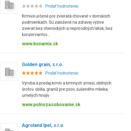
Pridať hodnotenie
Krmivá určené pre zvieratá chované v domácich
podmienkach. Sú založené na zdravej výžive
zvierat bez chemických a neprírodných látok, bez
konzervantov...
www.bonamix.sk
Golden grain, s.r.o.
Pridať hodnotenie
Výroba a predaj krmív a kŕmnych zmesí, obilných
šrotov, obilia, granúl pre psov, sušeného mlieka,
umelých hnojív.
www.polnozasobovanie.sk
Agroland Ipel, s.r.o.