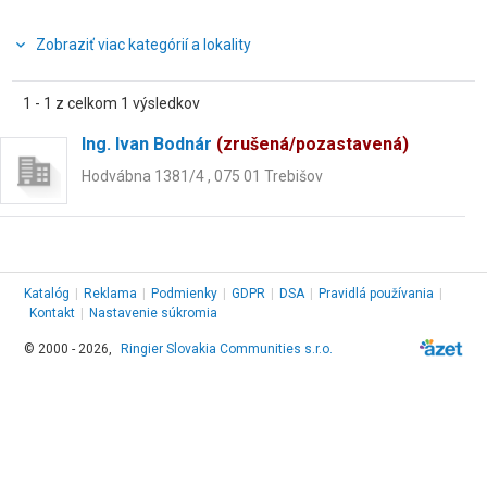
Zobraziť viac kategórií a lokality
1 - 1 z celkom 1 výsledkov
Ing. Ivan Bodnár
(zrušená/pozastavená)
Hodvábna 1381/4 , 075 01 Trebišov
Katalóg
|
Reklama
|
Podmienky
|
GDPR
|
DSA
|
Pravidlá používania
|
Kontakt
|
Nastavenie súkromia
© 2000 - 2026,
Ringier Slovakia Communities s.r.o.