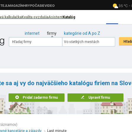
internet
firmy
kategórie od A po Z
te sa aj vy do najväčšieho katalógu firiem na Slo
Pridať zadarmo firmu
Upraviť firmu
 záznamov)
vné kancelárie a zájazdy
Last minute